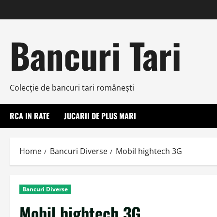
Skip
to
content
Bancuri Tari
Colecţie de bancuri tari româneşti
RCA IN RATE
JUCARII DE PLUS MARI
Home
Bancuri Diverse
Mobil hightech 3G
Bancuri Diverse
Mobil hightech 3G