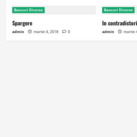
Bancuri Diverse
Bancuri Diverse
Spargere
In contradictor
admin
martie 4, 2018
0
admin
martie 