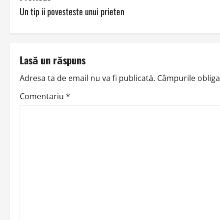
Un tip ii povesteste unui prieten
o
s
t
Lasă un răspuns
n
Adresa ta de email nu va fi publicată.
Câmpurile obliga
a
Comentariu
*
v
i
g
a
t