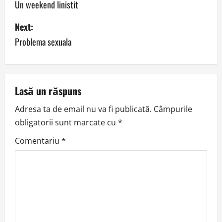
o
Un weekend linistit
s
Next:
Problema sexuala
t
n
a
Lasă un răspuns
v
Adresa ta de email nu va fi publicată.
Câmpurile
obligatorii sunt marcate cu
*
i
Comentariu
*
g
a
t
i