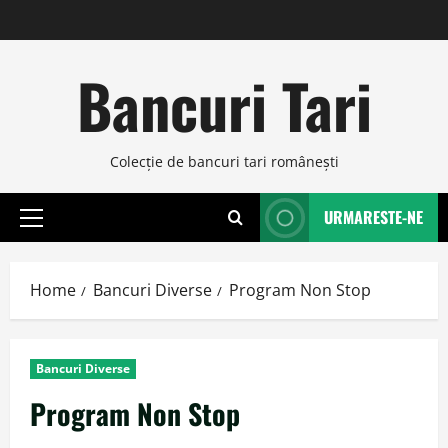
Skip
to
content
Bancuri Tari
Colecţie de bancuri tari româneşti
URMARESTE-NE
Primary
Menu
Home
Bancuri Diverse
Program Non Stop
Bancuri Diverse
Program Non Stop