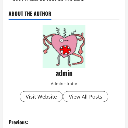
ABOUT THE AUTHOR
admin
Administrator
Visit Website
View All Posts
P
Previous: