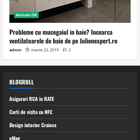
Articole OK
Probleme cu mucegaiul in baie? Incearca
ventilatoarele de baie de pe Julienexpert.ro
admin
martie 22, 2019
2
BLOGROLL
Asigurari RCA in RATE
Carti de vizita cu NFC
Design interior Craiova
eMag