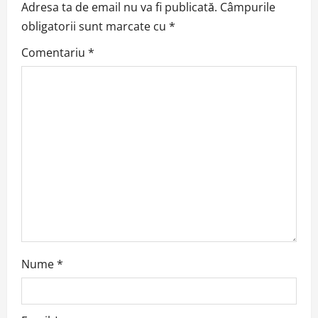
v
Adresa ta de email nu va fi publicată.
Câmpurile
obligatorii sunt marcate cu
*
i
Comentariu
*
g
a
t
i
o
n
Nume
*