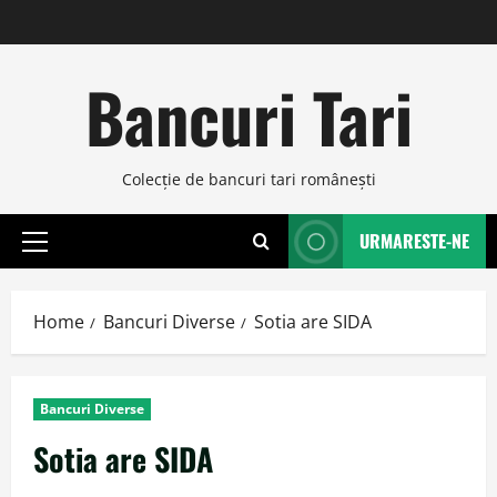
Skip
to
content
Bancuri Tari
Colecţie de bancuri tari româneşti
URMARESTE-NE
Primary
Menu
Home
Bancuri Diverse
Sotia are SIDA
Bancuri Diverse
Sotia are SIDA