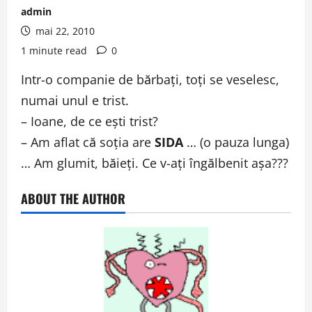
admin
mai 22, 2010
1 minute read
0
Intr-o companie de bărbaţi, toţi se veselesc,
numai unul e trist.
– Ioane, de ce eşti trist?
– Am aflat că soţia are
SIDA
… (o pauza lunga)
… Am glumit, băieţi. Ce v-aţi îngălbenit aşa???
ABOUT THE AUTHOR