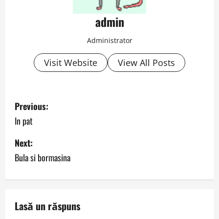
admin
Administrator
Visit Website
View All Posts
P
Previous:
o
In pat
s
Next:
Bula si bormasina
t
n
a
Lasă un răspuns