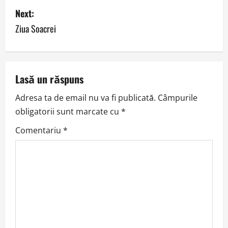
s
Next:
Ziua Soacrei
t
n
a
Lasă un răspuns
v
Adresa ta de email nu va fi publicată.
Câmpurile
obligatorii sunt marcate cu
*
i
Comentariu
*
g
a
t
i
o