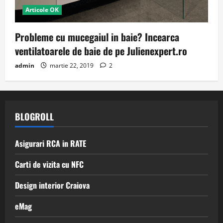
Articole OK
Probleme cu mucegaiul in baie? Incearca
ventilatoarele de baie de pe Julienexpert.ro
admin
martie 22, 2019
2
BLOGROLL
Asigurari RCA in RATE
Carti de vizita cu NFC
Design interior Craiova
eMag