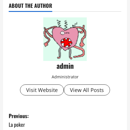
ABOUT THE AUTHOR
admin
Administrator
Visit Website
View All Posts
P
Previous:
o
La poker