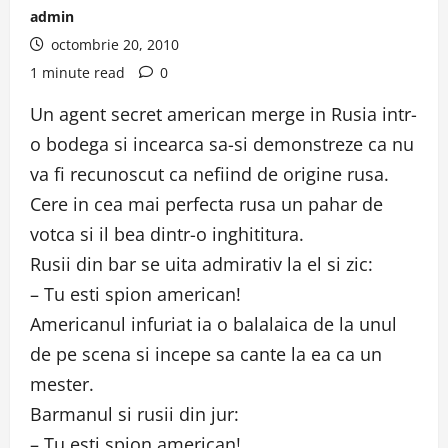
admin
octombrie 20, 2010
1 minute read
0
Un agent secret american merge in Rusia intr-
o bodega si incearca sa-si demonstreze ca nu
va fi recunoscut ca nefiind de origine rusa.
Cere in cea mai perfecta rusa un pahar de
votca si il bea dintr-o inghititura.
Rusii din bar se uita admirativ la el si zic:
– Tu esti spion american!
Americanul infuriat ia o balalaica de la unul
de pe scena si incepe sa cante la ea ca un
mester.
Barmanul si rusii din jur:
– Tu esti spion american!