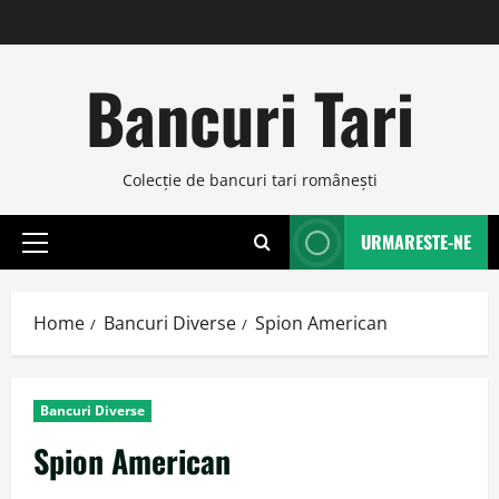
Skip
to
content
Bancuri Tari
Colecţie de bancuri tari româneşti
URMARESTE-NE
Primary
Menu
Home
Bancuri Diverse
Spion American
Bancuri Diverse
Spion American