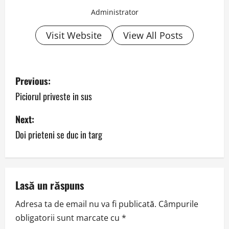
Administrator
Visit Website
View All Posts
P
Previous:
o
Piciorul priveste in sus
s
Next:
Doi prieteni se duc in targ
t
n
a
Lasă un răspuns
v
Adresa ta de email nu va fi publicată.
Câmpurile
obligatorii sunt marcate cu
*
i