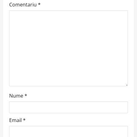
Comentariu
*
g
a
t
i
o
n
Nume
*
Email
*