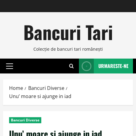
Skip
to
content
Bancuri Tari
Colecţie de bancuri tari româneşti
URMARESTE-NE
Primary
Menu
Home
Bancuri Diverse
Unu’ moare si ajunge in iad
Bancuri Diverse
Unu’ moare si ajunge in iad