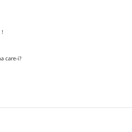
 !
a care-i?