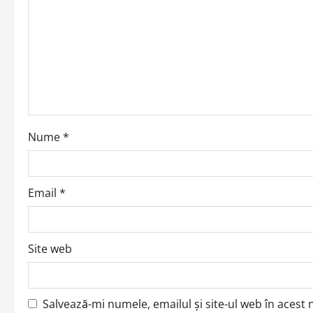
g
a
t
i
o
Nume
*
n
Email
*
Site web
Salvează-mi numele, emailul și site-ul web în acest