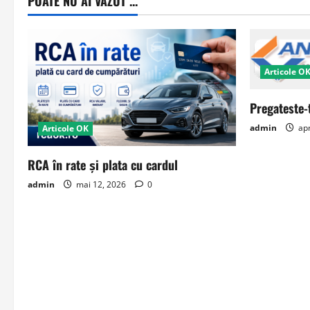
POATE NU AI VAZUT ...
Articole O
Pregateste-
admin
apr
Articole OK
RCA în rate și plata cu cardul
admin
mai 12, 2026
0