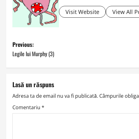
Visit Website
View All P
P
Previous:
Legile lui Murphy (3)
o
s
t
Lasă un răspuns
n
Adresa ta de email nu va fi publicată.
Câmpurile obliga
a
Comentariu
*
v
i