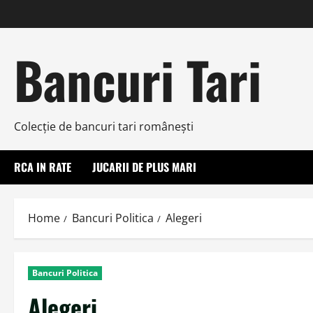
Skip
to
content
Bancuri Tari
Colecţie de bancuri tari româneşti
RCA IN RATE
JUCARII DE PLUS MARI
Home
Bancuri Politica
Alegeri
Bancuri Politica
Alegeri