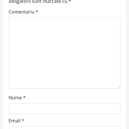
obligatorii sunt marcate cu
*
i
Comentariu
*
g
a
t
i
o
n
Nume
*
Email
*