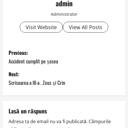
admin
Administrator
Visit Website
View All Posts
P
Previous:
o
Accident cumplit pe șosea
s
Next:
Scrisoarea a III-a . Zeus şi Crin
t
n
a
Lasă un răspuns
v
Adresa ta de email nu va fi publicată.
Câmpurile