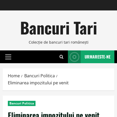
Skip
to
content
Bancuri Tari
Colecţie de bancuri tari româneşti
URMARESTE-NE
Primary
Menu
Home
Bancuri Politica
Eliminarea impozitului pe venit
Bancuri Politica
Eliminarea impozitului pe venit