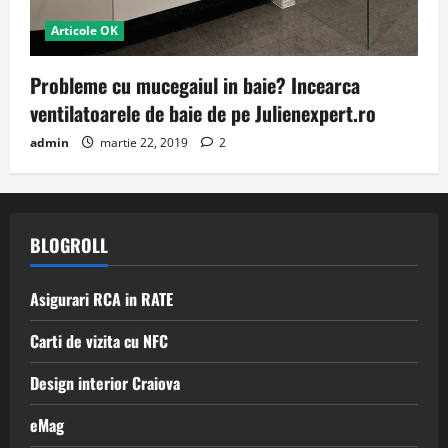
Articole OK
Probleme cu mucegaiul in baie? Incearca
ventilatoarele de baie de pe Julienexpert.ro
admin
martie 22, 2019
2
BLOGROLL
Asigurari RCA in RATE
Carti de vizita cu NFC
Design interior Craiova
eMag