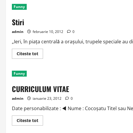
maritala
Funny
Stiri
admin
februarie 10, 2012
0
„Ieri, în piaţa centrală a oraşului, trupele speciale au
Read
Citeste tot
more
about
Stiri
Funny
CURRICULUM VITAE
admin
ianuarie 23, 2012
0
Date personabilizate : ◄ Nume : Cocoşatu Titel sau Nea 
Read
Citeste tot
more
about
CURRICULUM