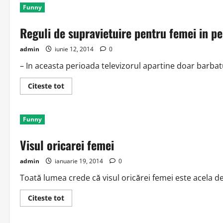
Funny
Reguli de supravietuire pentru femei in p
admin
iunie 12, 2014
0
– In aceasta perioada televizorul apartine doar barba
Read
Citeste tot
more
about
Reguli
de
Funny
supravietuire
pentru
femei
Visul oricarei femei
in
perioada
CM
admin
ianuarie 19, 2014
0
Toată lumea crede că visul oricărei femei este acela de a
Read
Citeste tot
more
about
Visul