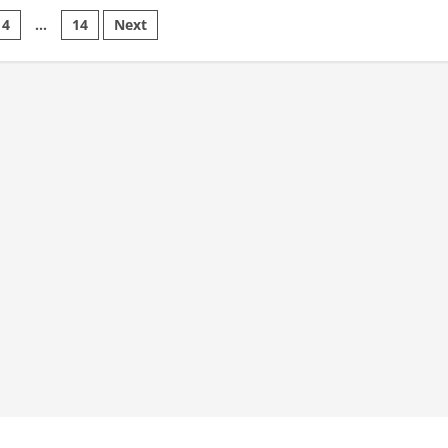
e
4
…
14
Next