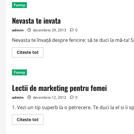
oricarei
Funny
femei
Nevasta te invata
admin
decembrie 29, 2013
0
Nevasta te învaţă despre fericire: să te duci la mă-ta! 
Read
Citeste tot
more
about
Nevasta
te
Funny
invata
Lectii de marketing pentru femei
admin
decembrie 12, 2013
0
1. Vezi un tip superb la o petrecere. Te duci la el si ii sp
Read
Citeste tot
more
about
Lectii