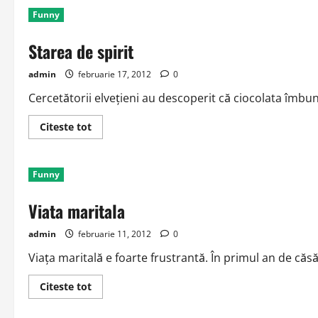
…
Funny
Starea de spirit
admin
februarie 17, 2012
0
Cercetătorii elveţieni au descoperit că ciocolata îmbună
Read
Citeste tot
more
about
Starea
de
Funny
spirit
Viata maritala
admin
februarie 11, 2012
0
Viaţa maritală e foarte frustrantă. În primul an de căsăt
Read
Citeste tot
more
about
Viata