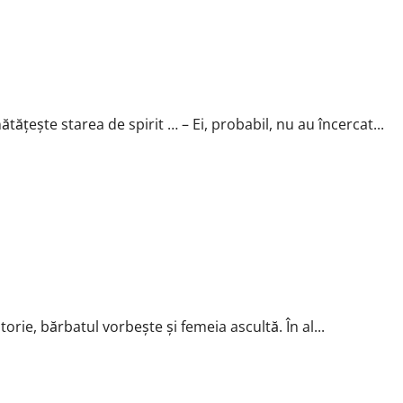
tăţeşte starea de spirit … – Ei, probabil, nu au încercat...
orie, bărbatul vorbeşte şi femeia ascultă. În al...