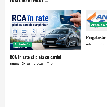
POATE NU AI VAZUT ...
Articole O
Pregateste-
admin
apr
Articole OK
RCA în rate și plata cu cardul
admin
mai 12, 2026
0