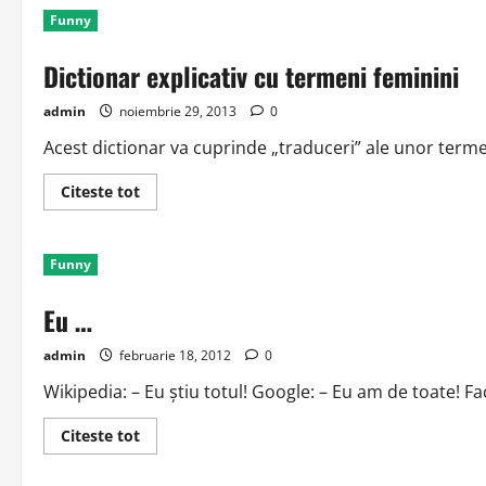
de
Funny
marketing
pentru
femei
Dictionar explicativ cu termeni feminini
admin
noiembrie 29, 2013
0
Acest dictionar va cuprinde „traduceri” ale unor termeni 
Read
Citeste tot
more
about
Dictionar
explicativ
Funny
cu
termeni
feminini
Eu …
admin
februarie 18, 2012
0
Wikipedia: – Eu ştiu totul! Google: – Eu am de toate! Fa
Read
Citeste tot
more
about
Eu