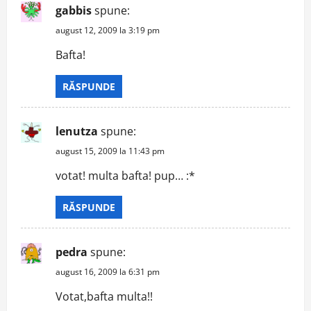
gabbis
spune:
i
august 12, 2009 la 3:19 pm
g
Bafta!
a
RĂSPUNDE
t
lenutza
spune:
i
august 15, 2009 la 11:43 pm
o
votat! multa bafta! pup… :*
n
RĂSPUNDE
pedra
spune:
august 16, 2009 la 6:31 pm
Votat,bafta multa!!