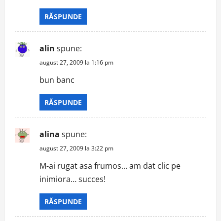
RĂSPUNDE
alin
spune:
august 27, 2009 la 1:16 pm
bun banc
RĂSPUNDE
alina
spune:
august 27, 2009 la 3:22 pm
M-ai rugat asa frumos… am dat clic pe
inimiora… succes!
RĂSPUNDE