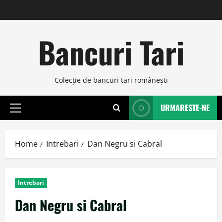
Skip
to
content
Bancuri Tari
Colecţie de bancuri tari româneşti
URMARESTE-NE
Primary
Menu
Home
Intrebari
Dan Negru si Cabral
Intrebari
Dan Negru si Cabral