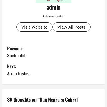
admin
Administrator
Visit Website
View All Posts
P
Previous:
o
3 celebritati
s
Next:
Adrian Nastase
t
n
a
36 thoughts on “
Dan Negru si Cabral
”
v