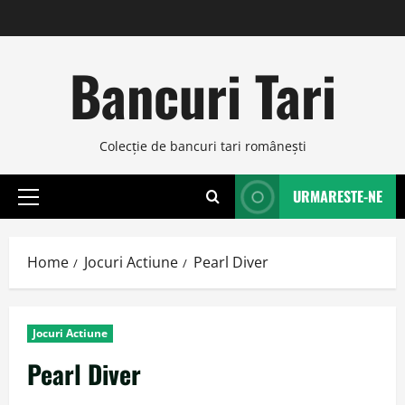
Skip
to
content
Bancuri Tari
Colecţie de bancuri tari româneşti
URMARESTE-NE
Primary
Menu
Home
Jocuri Actiune
Pearl Diver
Jocuri Actiune
Pearl Diver