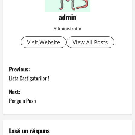
admin
Administrator
Visit Website
View All Posts
P
Previous:
o
Lista Castigatorilor !
s
Next:
Penguin Push
t
n
a
Lasă un răspuns