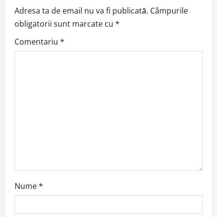
v
Adresa ta de email nu va fi publicată.
Câmpurile
obligatorii sunt marcate cu
*
i
Comentariu
*
g
a
t
i
o
n
Nume
*