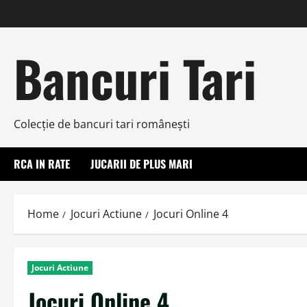
Skip
to
content
Bancuri Tari
Colecţie de bancuri tari româneşti
RCA IN RATE
JUCARII DE PLUS MARI
Home
Jocuri Actiune
Jocuri Online 4
Jocuri Actiune
Jocuri Online 4