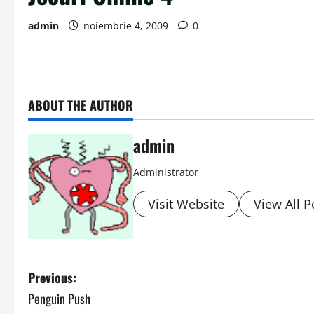
admin
noiembrie 4, 2009
0
ABOUT THE AUTHOR
admin
Administrator
Visit Website
View All P
P
Previous:
Penguin Push
o