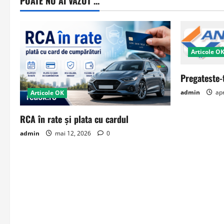
POATE NU AI VAZUT ...
Articole O
Pregateste-
admin
apr
Articole OK
RCA în rate și plata cu cardul
admin
mai 12, 2026
0