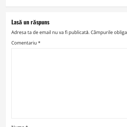
s
t
Lasă un răspuns
n
Adresa ta de email nu va fi publicată.
Câmpurile obliga
a
Comentariu
*
v
i
g
a
t
i