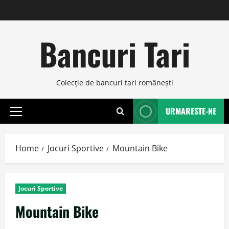
Skip
to
content
Bancuri Tari
Colecţie de bancuri tari româneşti
URMARESTE-NE
Primary
Menu
Home
Jocuri Sportive
Mountain Bike
Jocuri Sportive
Mountain Bike