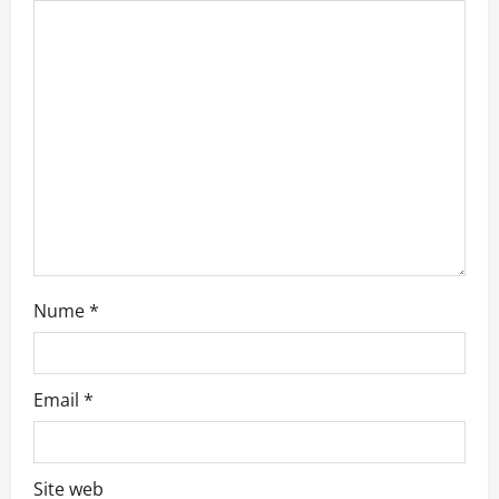
g
a
t
i
o
n
Nume
*
Email
*
Site web