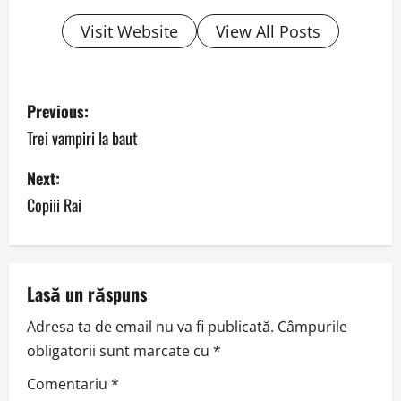
Visit Website
View All Posts
P
Previous:
o
Trei vampiri la baut
s
Next:
Copiii Rai
t
n
a
Lasă un răspuns
v
Adresa ta de email nu va fi publicată.
Câmpurile
obligatorii sunt marcate cu
*
i
Comentariu
*