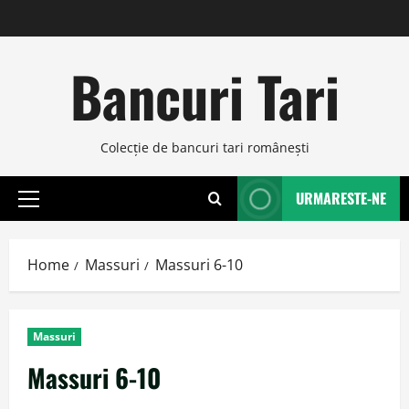
Skip
to
content
Bancuri Tari
Colecţie de bancuri tari româneşti
URMARESTE-NE
Primary
Menu
Home
Massuri
Massuri 6-10
Massuri
Massuri 6-10