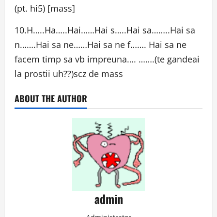
(pt. hi5) [mass]
10.H…..Ha…..Hai……Hai s…..Hai sa……..Hai sa
n…….Hai sa ne……Hai sa ne f……. Hai sa ne
facem timp sa vb impreuna…. …….(te gandeai
la prostii uh??)scz de mass
ABOUT THE AUTHOR
admin