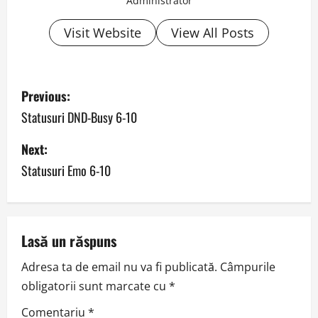
Administrator
Visit Website
View All Posts
P
Previous:
o
Statusuri DND-Busy 6-10
s
Next:
Statusuri Emo 6-10
t
n
a
Lasă un răspuns
v
Adresa ta de email nu va fi publicată.
Câmpurile
obligatorii sunt marcate cu
*
i
Comentariu
*