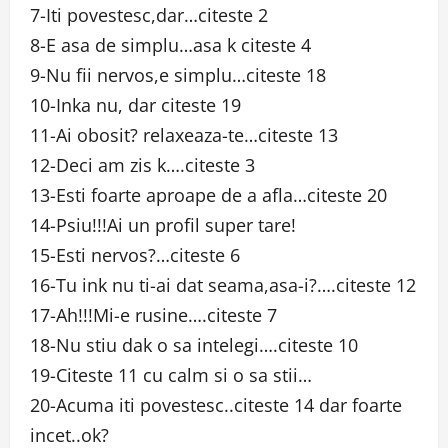
7-Iti povestesc,dar…citeste 2
8-E asa de simplu…asa k citeste 4
9-Nu fii nervos,e simplu…citeste 18
10-Inka nu, dar citeste 19
11-Ai obosit? relaxeaza-te…citeste 13
12-Deci am zis k….citeste 3
13-Esti foarte aproape de a afla…citeste 20
14-Psiu!!!Ai un profil super tare!
15-Esti nervos?…citeste 6
16-Tu ink nu ti-ai dat seama,asa-i?….citeste 12
17-Ah!!!Mi-e rusine….citeste 7
18-Nu stiu dak o sa intelegi….citeste 10
19-Citeste 11 cu calm si o sa stii…
20-Acuma iti povestesc..citeste 14 dar foarte
incet..ok?