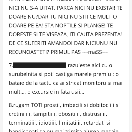
NICI NU S-A UITAT, PARCA NICI NU EXISTAI! TE
DOARE NU?DAR TU NICI NU STII CE MULT O
DOARE PE EA! STA NOPTILE SI PLANGE! TE
DORESTE SI TE VISEAZA, ITI CAUTA PREZENTA!
DE CE SUFERITI AMANDOI DAR NICIUNU NU
RECUNOASTETI? PRIMUL PAS ~~maSS~~
7.██████████ razuieste aici cu o
surubelnita si poti castiga marele premiu : o
bataie de la tactu ca ai stricat monitoru si mai
mult…. o excursie in fata usii…
8.rugam TOTI prostii, imbecili si dobitociiii si
cretiniiiii, tampitiiii, obositiiii, distrusiiii,
terminatiiii, idiotiiii, limitatiiii, retardati si
handicapati sa nu mai trimita aiurea mesaje