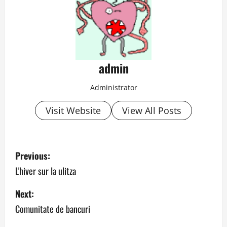
admin
Administrator
Visit Website
View All Posts
P
Previous:
o
L'hiver sur la ulitza
s
Next:
Comunitate de bancuri
t