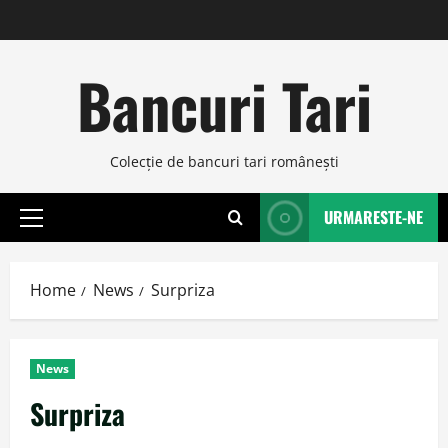
Skip
to
content
Bancuri Tari
Colecţie de bancuri tari româneşti
URMARESTE-NE
Primary
Menu
Home
News
Surpriza
News
Surpriza