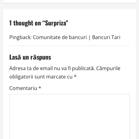
n
a
1 thought on “
Surpriza
”
v
Pingback:
Comunitate de bancuri | Bancuri Tari
i
g
Lasă un răspuns
a
Adresa ta de email nu va fi publicată.
Câmpurile
obligatorii sunt marcate cu
*
t
Comentariu
*
i
o
n