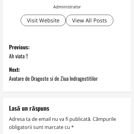
Administrator
Visit Website
View All Posts
P
Previous:
o
Ah viata !!
s
Next:
Avatare de Dragoste si de Ziua Indragostitilor
t
n
a
Lasă un răspuns
v
Adresa ta de email nu va fi publicată.
Câmpurile
obligatorii sunt marcate cu
*
i