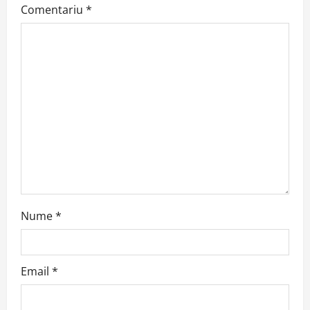
Comentariu
*
g
a
t
i
o
n
Nume
*
Email
*