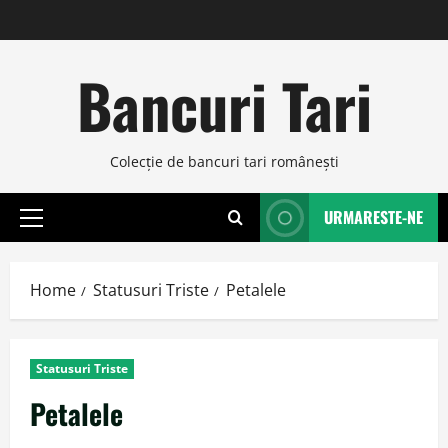
Skip
to
content
Bancuri Tari
Colecţie de bancuri tari româneşti
URMARESTE-NE
Primary
Menu
Home
Statusuri Triste
Petalele
Statusuri Triste
Petalele