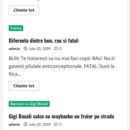
Read
Citeste tot
more
about
La
o
Funny
sectie
de
politie
Diferenta dintre bun, rau si fatal:
este
adusa
admin
iulie 20, 2009
0
o
contravenienta
BUN: Te hotaresti sa nu mai faci copii. RAU: Nu-ti
care
a
gasesti pilulele anticonceptionale. FATAL: Sunt la
trecut
pe
fiica...
rosu
Read
Citeste tot
more
about
Diferenta
dintre
Bancuri cu Gigi Becali
bun,
rau
si
Gigi Becali calca cu maybachu un fraier pe strada
fatal:
admin
iulie 20, 2009
0