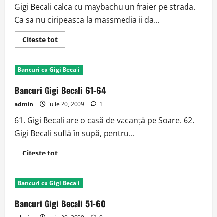
Gigi Becali calca cu maybachu un fraier pe strada.
Ca sa nu ciripeasca la massmedia ii da...
Read
Citeste tot
more
about
Gigi
Becali
Bancuri cu Gigi Becali
calca
cu
maybachu
Bancuri Gigi Becali 61-64
un
fraier
admin
iulie 20, 2009
1
pe
strada
61. Gigi Becali are o casă de vacanţă pe Soare. 62.
Gigi Becali suflă în supă, pentru...
Read
Citeste tot
more
about
Bancuri
Gigi
Bancuri cu Gigi Becali
Becali
61-
64
Bancuri Gigi Becali 51-60