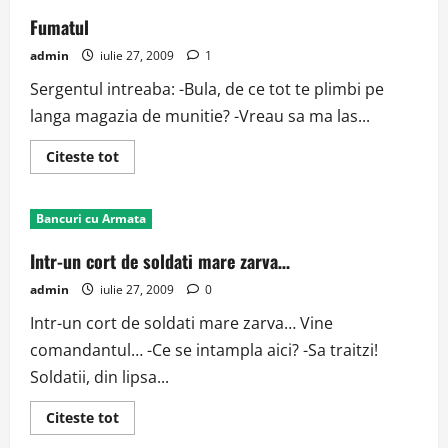
Fumatul
admin
iulie 27, 2009
1
Sergentul intreaba: -Bula, de ce tot te plimbi pe
langa magazia de munitie? -Vreau sa ma las...
Read
Citeste tot
more
about
Fumatul
Bancuri cu Armata
Intr-un cort de soldati mare zarva…
admin
iulie 27, 2009
0
Intr-un cort de soldati mare zarva… Vine
comandantul… -Ce se intampla aici? -Sa traitzi!
Soldatii, din lipsa...
Read
Citeste tot
more
about