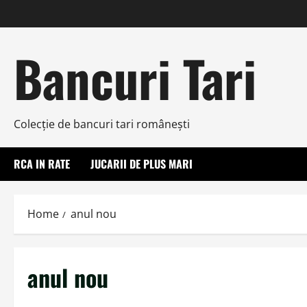
Skip
to
content
Bancuri Tari
Colecţie de bancuri tari româneşti
RCA IN RATE
JUCARII DE PLUS MARI
Home
anul nou
anul nou