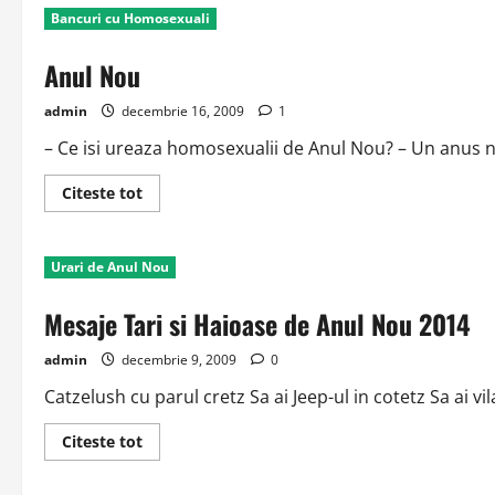
DE
Bancuri cu Homosexuali
CRĂCIUN
ŞI
DE
Anul Nou
ANUL
NOU
admin
decembrie 16, 2009
1
– Ce isi ureaza homosexualii de Anul Nou? – Un anus no
Read
Citeste tot
more
about
Anul
Nou
Urari de Anul Nou
Mesaje Tari si Haioase de Anul Nou 2014
admin
decembrie 9, 2009
0
Catzelush cu parul cretz Sa ai Jeep-ul in cotetz Sa ai v
Read
Citeste tot
more
about
Mesaje