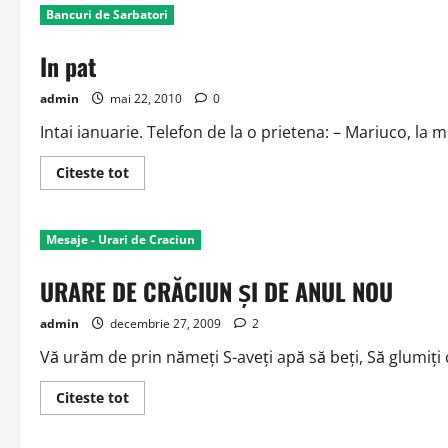
Bancuri de Sarbatori
In pat
admin
mai 22, 2010
0
Intai ianuarie. Telefon de la o prietena: – Mariuco, la m
Read
Citeste tot
more
about
In
pat
Mesaje - Urari de Craciun
URARE DE CRĂCIUN ŞI DE ANUL NOU
admin
decembrie 27, 2009
2
Vă urăm de prin nămeţi S-aveţi apă să beţi, Să glumiţi 
Read
Citeste tot
more
about
URARE