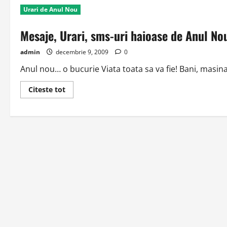
Tari
Urari de Anul Nou
si
Haioase
de
Mesaje, Urari, sms-uri haioase de Anul No
Anul
Nou
2014
admin
decembrie 9, 2009
0
Anul nou… o bucurie Viata toata sa va fie! Bani, masina, 
Read
Citeste tot
more
about
Mesaje,
Urari,
sms-
uri
haioase
de
Anul
Nou!