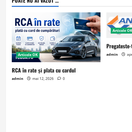
POATE NU AI VAZUT ...
Articole O
Pregateste-
admin
apr
Articole OK
RCA în rate și plata cu cardul
admin
mai 12, 2026
0