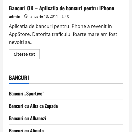
Bancuri OK – Aplicatia de bancuri pentru iPhone
admin
ianuarie 13, 2011
0
Aplicatia de bancuri pentru iPhone a revenit in
AppStore. Datorita traficului foarte mare am fost
nevoiti sa...
Read
Citeste tot
more
about
Bancuri
OK
–
BANCURI
Aplicatia
de
bancuri
pentru
Bancuri „Sportive”
iPhone
Bancuri cu Alba ca Zapada
Bancuri cu Albanezi
Bancuri cu Alinuta