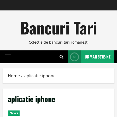
Skip
to
content
Bancuri Tari
Colecţie de bancuri tari româneşti
URMARESTE-NE
Primary
Menu
Home
aplicatie iphone
aplicatie iphone
News