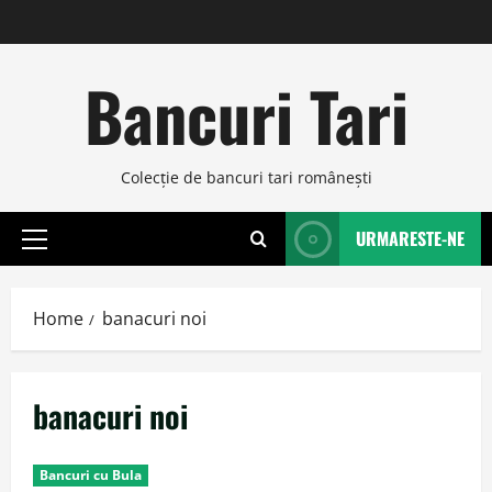
Skip
to
content
Bancuri Tari
Colecţie de bancuri tari româneşti
URMARESTE-NE
Primary
Menu
Home
banacuri noi
banacuri noi
Bancuri cu Bula