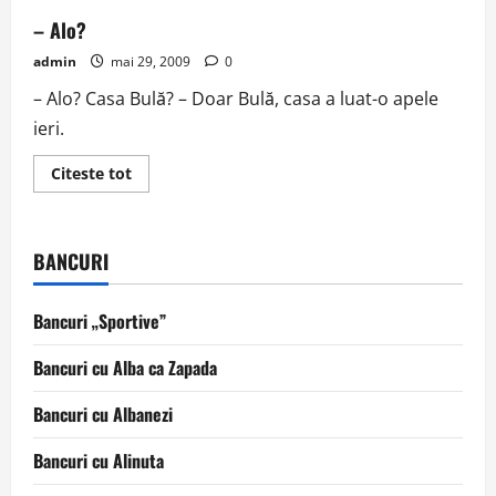
– Alo?
admin
mai 29, 2009
0
– Alo? Casa Bulă? – Doar Bulă, casa a luat-o apele
ieri.
Read
Citeste tot
more
about
–
Alo?
BANCURI
Bancuri „Sportive”
Bancuri cu Alba ca Zapada
Bancuri cu Albanezi
Bancuri cu Alinuta