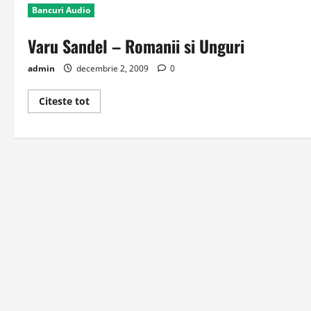
Bancuri Audio
Varu Sandel – Romanii si Unguri
admin
decembrie 2, 2009
0
Read
Citeste tot
more
about
Varu
Sandel
–
Romanii
si
Unguri