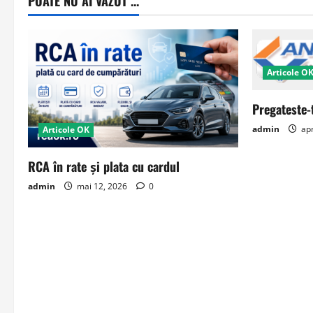
POATE NU AI VAZUT ...
Articole O
Pregateste-
admin
apr
Articole OK
RCA în rate și plata cu cardul
admin
mai 12, 2026
0