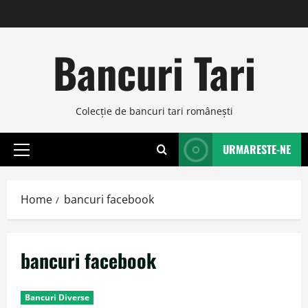
Skip
to
content
Bancuri Tari
Colecţie de bancuri tari româneşti
URMARESTE-NE
Primary
Menu
Home
bancuri facebook
bancuri facebook
Bancuri Diverse