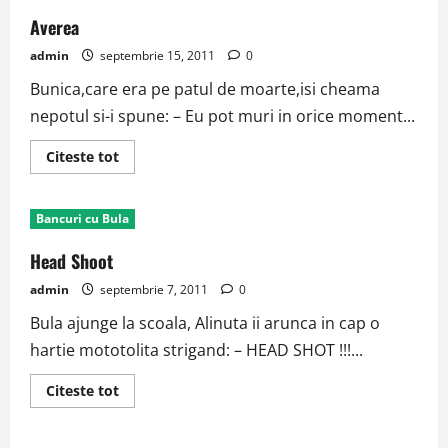
Averea
admin
septembrie 15, 2011
0
Bunica,care era pe patul de moarte,isi cheama
nepotul si-i spune: – Eu pot muri in orice moment...
Read
Citeste tot
more
about
Averea
Bancuri cu Bula
Head Shoot
admin
septembrie 7, 2011
0
Bula ajunge la scoala, Alinuta ii arunca in cap o
hartie mototolita strigand: – HEAD SHOT !!!...
Read
Citeste tot
more
about
Head
Shoot