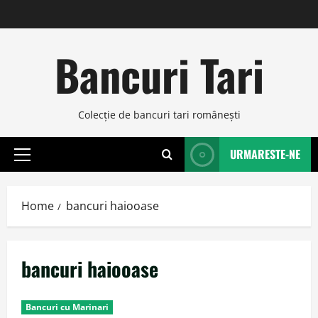
Skip
to
content
Bancuri Tari
Colecţie de bancuri tari româneşti
URMARESTE-NE
Primary
Menu
Home
bancuri haiooase
bancuri haiooase
Bancuri cu Marinari