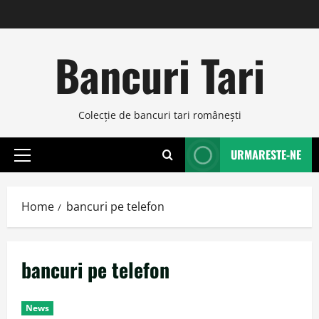
Skip
to
content
Bancuri Tari
Colecţie de bancuri tari româneşti
URMARESTE-NE
Primary
Menu
Home
bancuri pe telefon
bancuri pe telefon
News