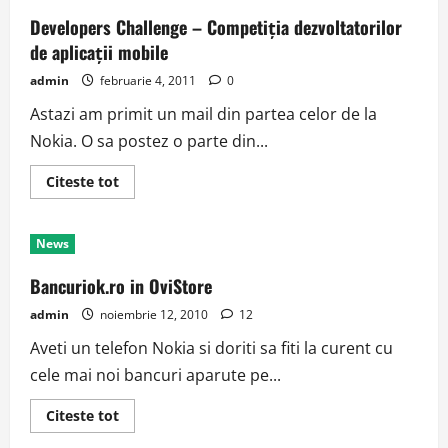
Developers Challenge – Competiţia dezvoltatorilor
de aplicaţii mobile
admin
februarie 4, 2011
0
Astazi am primit un mail din partea celor de la
Nokia. O sa postez o parte din...
Read
Citeste tot
more
about
Developers
Challenge
News
–
Competiţia
dezvoltatorilor
Bancuriok.ro in OviStore
de
aplicaţii
admin
noiembrie 12, 2010
12
mobile
Aveti un telefon Nokia si doriti sa fiti la curent cu
cele mai noi bancuri aparute pe...
Read
Citeste tot
more
about