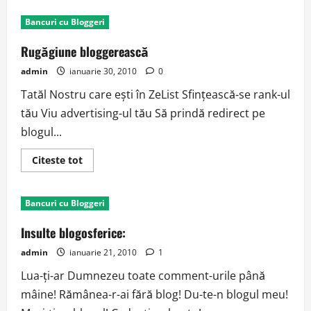
Intrebari
@
Bancuri cu Bloggeri
Bloggeri
Rugăgiune bloggerească
admin
ianuarie 30, 2010
0
Tatăl Nostru care eşti în ZeList Sfinţească-se rank-ul
tău Viu advertising-ul tău Să prindă redirect pe
blogul...
Read
Citeste tot
more
about
Rugăgiune
bloggerească
Bancuri cu Bloggeri
Insulte blogosferice:
admin
ianuarie 21, 2010
1
Lua-ţi-ar Dumnezeu toate comment-urile până
mâine! Rămânea-r-ai fără blog! Du-te-n blogul meu!