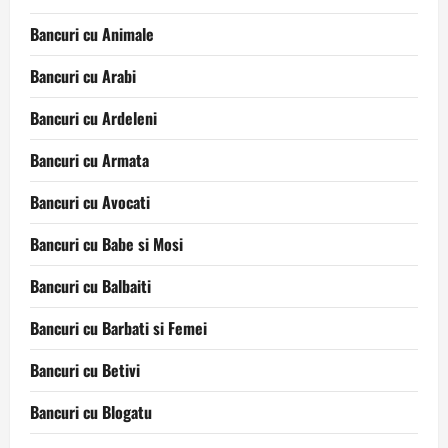
Bancuri cu Animale
Bancuri cu Arabi
Bancuri cu Ardeleni
Bancuri cu Armata
Bancuri cu Avocati
Bancuri cu Babe si Mosi
Bancuri cu Balbaiti
Bancuri cu Barbati si Femei
Bancuri cu Betivi
Bancuri cu Blogatu