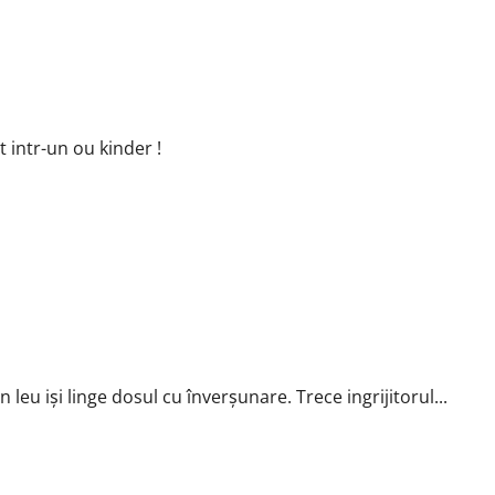
t intr-un ou kinder !
leu iși linge dosul cu înverșunare. Trece ingrijitorul...