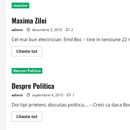
si
maxime
Boc
Maxima Zilei
admin
decembrie 3, 2010
2
Cel mai bun electrician: Emil Boc – tine in tensiune 22 
Read
Citeste tot
more
about
Maxima
Zilei
Bancuri Politica
Despre Politica
admin
septembrie 4, 2010
1
Doi tipi prieteni, discutau politica…. – Crezi ca daca Bo
Read
Citeste tot
more
about
Despre