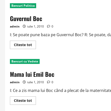
Bancuri Politica
Guvernul Boc
admin
iulie 1, 2010
0
I: Se poate pune baza pe Guvernul Boc? R: Se poate, 
Read
Citeste tot
more
about
Guvernul
Boc
Bancuri cu Vedete
Mama lui Emil Boc
admin
iulie 1, 2010
0
I: Ce a zis mama lui Boc când a plecat de la maternitat
Read
Citeste tot
more
about
Mama