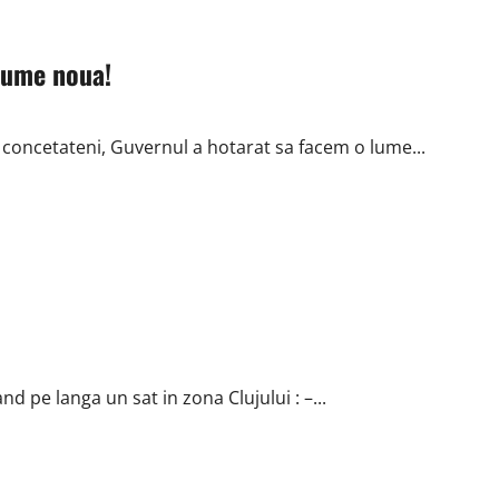
 lume noua!
i concetateni, Guvernul a hotarat sa facem o lume...
d pe langa un sat in zona Clujului : –...