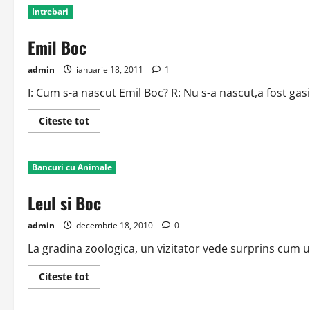
electorala
Intrebari
Emil Boc
admin
ianuarie 18, 2011
1
I: Cum s-a nascut Emil Boc? R: Nu s-a nascut,a fost gasi
Read
Citeste tot
more
about
Emil
Boc
Bancuri cu Animale
Leul si Boc
admin
decembrie 18, 2010
0
La gradina zoologica, un vizitator vede surprins cum un 
Read
Citeste tot
more
about
Leul