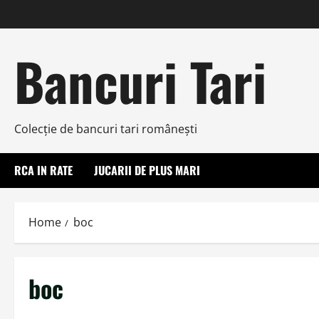
Skip
to
content
Bancuri Tari
Colecţie de bancuri tari româneşti
RCA IN RATE
JUCARII DE PLUS MARI
Home
boc
boc