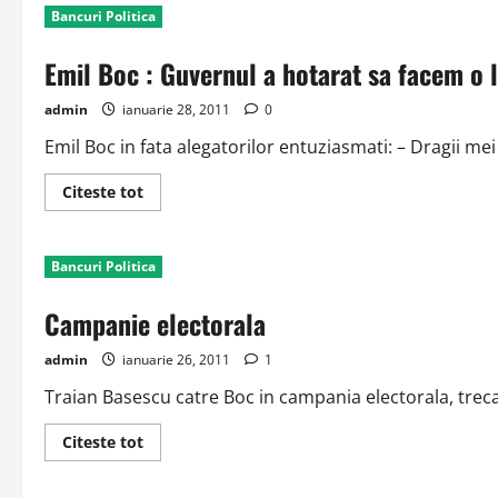
Bancuri Politica
Emil Boc : Guvernul a hotarat sa facem o
admin
ianuarie 28, 2011
0
Emil Boc in fata alegatorilor entuziasmati: – Dragii me
Read
Citeste tot
more
about
Emil
Boc
Bancuri Politica
:
Guvernul
a
Campanie electorala
hotarat
sa
facem
admin
ianuarie 26, 2011
1
o
lume
noua!
Traian Basescu catre Boc in campania electorala, trecan
Read
Citeste tot
more
about
Campanie