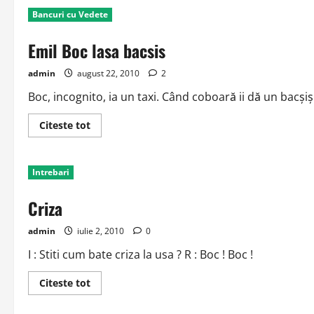
Politica
Bancuri cu Vedete
Emil Boc lasa bacsis
admin
august 22, 2010
2
Boc, incognito, ia un taxi. Când coboară ii dă un bacşiş 
Read
Citeste tot
more
about
Emil
Boc
Intrebari
lasa
bacsis
Criza
admin
iulie 2, 2010
0
I : Stiti cum bate criza la usa ? R : Boc ! Boc !
Read
Citeste tot
more
about
Criza