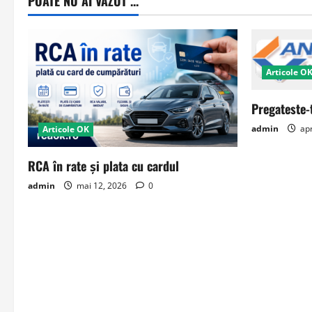
POATE NU AI VAZUT ...
Articole O
Pregateste-
admin
apr
Articole OK
RCA în rate și plata cu cardul
admin
mai 12, 2026
0