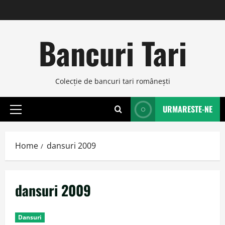
Skip
to
content
Bancuri Tari
Colecţie de bancuri tari româneşti
URMARESTE-NE
Primary
Menu
Home
dansuri 2009
dansuri 2009
Dansuri