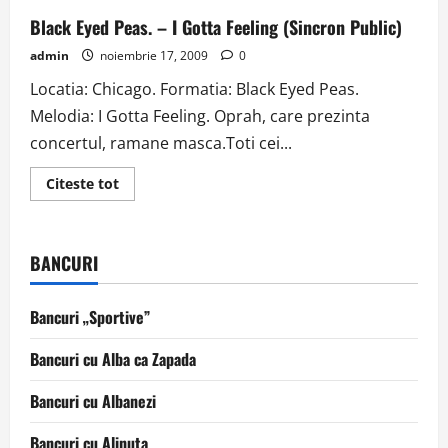
Black Eyed Peas. – I Gotta Feeling (Sincron Public)
admin
noiembrie 17, 2009
0
Locatia: Chicago. Formatia: Black Eyed Peas.
Melodia: I Gotta Feeling. Oprah, care prezinta
concertul, ramane masca.Toti cei...
Read
Citeste tot
more
about
Black
Eyed
Peas.
BANCURI
–
I
Gotta
Feeling
Bancuri „Sportive”
(Sincron
Public)
Bancuri cu Alba ca Zapada
Bancuri cu Albanezi
Bancuri cu Alinuta