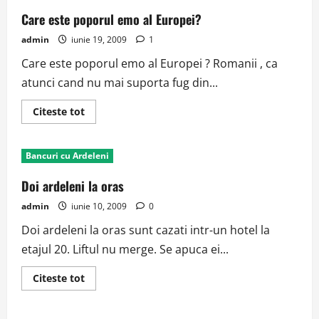
Care este poporul emo al Europei?
admin
iunie 19, 2009
1
Care este poporul emo al Europei ? Romanii , ca
atunci cand nu mai suporta fug din...
Read
Citeste tot
more
about
Care
este
Bancuri cu Ardeleni
poporul
emo
al
Doi ardeleni la oras
Europei?
admin
iunie 10, 2009
0
Doi ardeleni la oras sunt cazati intr-un hotel la
etajul 20. Liftul nu merge. Se apuca ei...
Read
Citeste tot
more
about
Doi
ardeleni