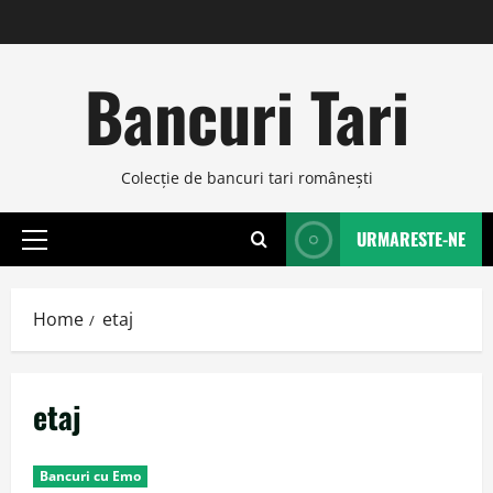
Skip
to
content
Bancuri Tari
Colecţie de bancuri tari româneşti
URMARESTE-NE
Primary
Menu
Home
etaj
etaj
Bancuri cu Emo