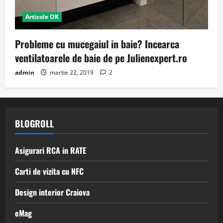
Articole OK
Probleme cu mucegaiul in baie? Incearca
ventilatoarele de baie de pe Julienexpert.ro
admin
martie 22, 2019
2
BLOGROLL
Asigurari RCA in RATE
Carti de vizita cu NFC
Design interior Craiova
eMag