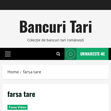
Skip
to
content
Bancuri Tari
Colecţie de bancuri tari româneşti
URMARESTE-NE
Primary
Menu
Home
farsa tare
farsa tare
Farse Video