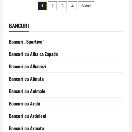
Paginație
Daniel
1
2
3
4
Next
Buzdugan
–
articole
MONICA
BARLADEANU
BANCURI
Bancuri „Sportive”
Bancuri cu Alba ca Zapada
Bancuri cu Albanezi
Bancuri cu Alinuta
Bancuri cu Animale
Bancuri cu Arabi
Bancuri cu Ardeleni
Bancuri cu Armata