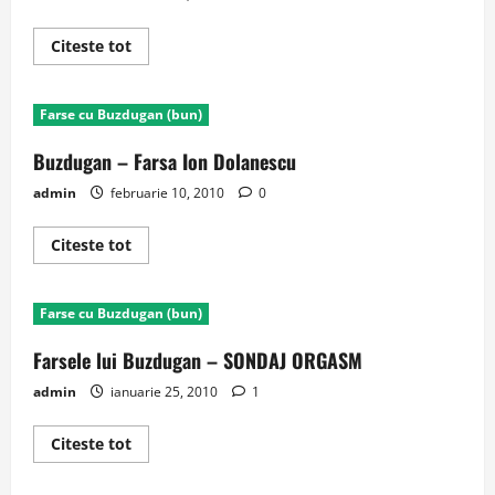
Read
Citeste tot
more
about
Farsele
lui
Farse cu Buzdugan (bun)
Buzdugan
–
Abuz
Buzdugan – Farsa Ion Dolanescu
de
Soare
admin
februarie 10, 2010
0
Read
Citeste tot
more
about
Buzdugan
–
Farse cu Buzdugan (bun)
Farsa
Ion
Dolanescu
Farsele lui Buzdugan – SONDAJ ORGASM
admin
ianuarie 25, 2010
1
Read
Citeste tot
more
about
Farsele