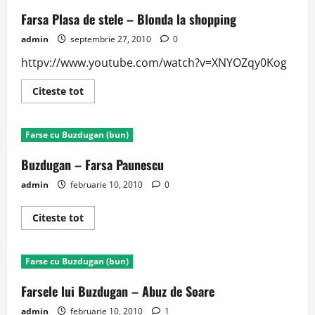
Farsa Plasa de stele – Blonda la shopping
admin
septembrie 27, 2010
0
httpv://www.youtube.com/watch?v=XNYOZqy0Kog
Read
Citeste tot
more
about
Farsa
Plasa
Farse cu Buzdugan (bun)
de
stele
–
Buzdugan – Farsa Paunescu
Blonda
la
admin
februarie 10, 2010
0
shopping
Read
Citeste tot
more
about
Buzdugan
–
Farse cu Buzdugan (bun)
Farsa
Paunescu
Farsele lui Buzdugan – Abuz de Soare
admin
februarie 10, 2010
1