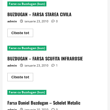
lui
Farse cu Buzdugan (bun)
Buzdugan
–
SONDAJ
BUZDUGAN – FARSA STAREA CIVILA
ORGASM
admin
ianuarie 23, 2010
0
Read
Citeste tot
more
about
BUZDUGAN
–
Farse cu Buzdugan (bun)
FARSA
STAREA
CIVILA
BUZDUGAN – FARSA SCUFITA INFRAROSIE
admin
ianuarie 23, 2010
1
Read
Citeste tot
more
about
BUZDUGAN
–
Farse cu Buzdugan (bun)
FARSA
SCUFITA
INFRAROSIE
Farsa Daniel Buzdugan – Schelet Metalic
admin
ianuarie 10, 2010
0