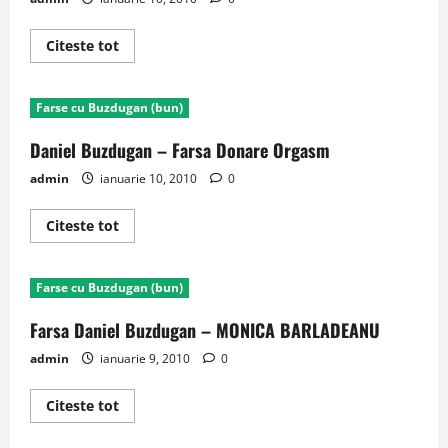
Read
Citeste tot
more
about
Farsa
Daniel
Farse cu Buzdugan (bun)
Buzdugan
–
Schelet
Daniel Buzdugan – Farsa Donare Orgasm
Metalic
admin
ianuarie 10, 2010
0
Read
Citeste tot
more
about
Daniel
Buzdugan
Farse cu Buzdugan (bun)
–
Farsa
Donare
Farsa Daniel Buzdugan – MONICA BARLADEANU
Orgasm
admin
ianuarie 9, 2010
0
Read
Citeste tot
more
about
Farsa