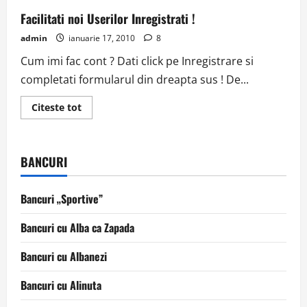
Facilitati noi Userilor Inregistrati !
admin
ianuarie 17, 2010
8
Cum imi fac cont ? Dati click pe Inregistrare si
completati formularul din dreapta sus ! De...
Read
Citeste tot
more
about
Facilitati
noi
Userilor
BANCURI
Inregistrati
!
Bancuri „Sportive”
Bancuri cu Alba ca Zapada
Bancuri cu Albanezi
Bancuri cu Alinuta