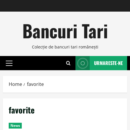
Skip
to
content
Bancuri Tari
Colecţie de bancuri tari româneşti
URMARESTE-NE
Primary
Menu
Home
favorite
favorite
News