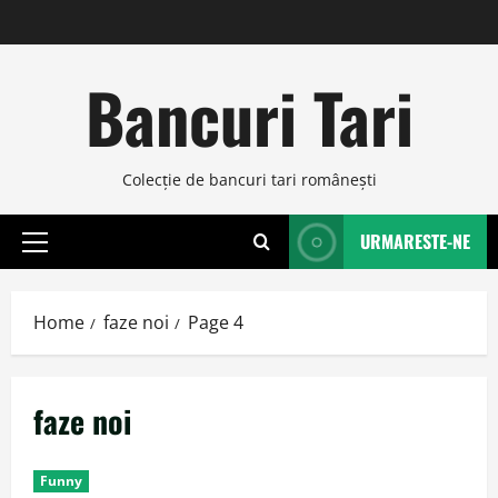
Skip
to
content
Bancuri Tari
Colecţie de bancuri tari româneşti
URMARESTE-NE
Primary
Menu
Home
faze noi
Page 4
faze noi
Funny