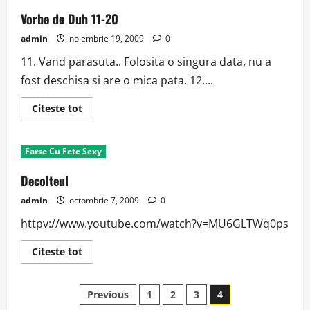
Vorbe de Duh 11-20
admin
noiembrie 19, 2009
0
11. Vand parasuta.. Folosita o singura data, nu a
fost deschisa si are o mica pata. 12....
Read
Citeste tot
more
about
Vorbe
de
Farse Cu Fete Sexy
Duh
11-
20
Decolteul
admin
octombrie 7, 2009
0
httpv://www.youtube.com/watch?v=MU6GLTWq0ps
Read
Citeste tot
more
about
Decolteul
Paginație
Previous
1
2
3
4