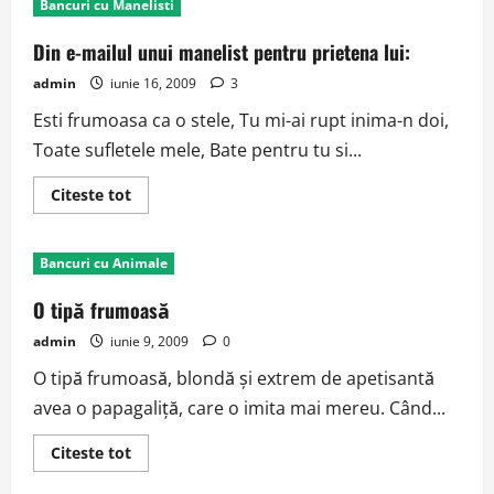
Bancuri cu Manelisti
sotul
acasa
beat
Din e-mailul unui manelist pentru prietena lui:
admin
iunie 16, 2009
3
Esti frumoasa ca o stele, Tu mi-ai rupt inima-n doi,
Toate sufletele mele, Bate pentru tu si...
Read
Citeste tot
more
about
Din
e-
Bancuri cu Animale
mailul
unui
manelist
O tipă frumoasă
pentru
prietena
admin
iunie 9, 2009
0
lui:
O tipă frumoasă, blondă şi extrem de apetisantă
avea o papagaliţă, care o imita mai mereu. Când...
Read
Citeste tot
more
about