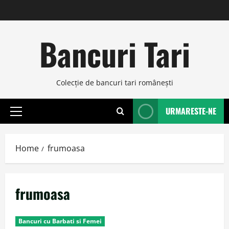
Skip
to
content
Bancuri Tari
Colecţie de bancuri tari româneşti
URMARESTE-NE
Primary
Menu
Home
frumoasa
frumoasa
Bancuri cu Barbati si Femei