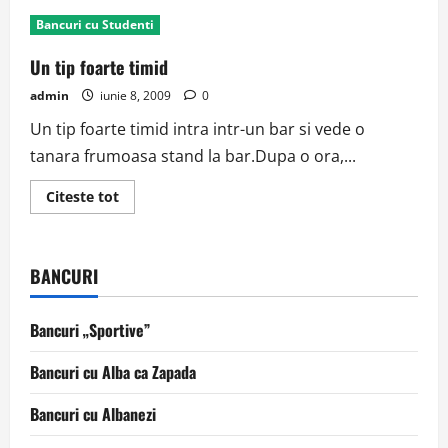
O
tipă
Bancuri cu Studenti
frumoasă
Un tip foarte timid
admin
iunie 8, 2009
0
Un tip foarte timid intra intr-un bar si vede o
tanara frumoasa stand la bar.Dupa o ora,...
Read
Citeste tot
more
about
Un
tip
foarte
BANCURI
timid
Bancuri „Sportive”
Bancuri cu Alba ca Zapada
Bancuri cu Albanezi