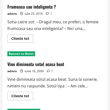
Frumoasa sau inteligenta ?
admin
iulie 25, 2010
1
Sotia catre sot: – Dragul meu, ce preferi, o femeie
frumoasa sau una inteligenta? – Nici una,...
Read
Citeste tot
more
about
Frumoasa
sau
Bancuri cu Betivi
inteligenta
?
Vine dimineata sotul acasa beat
admin
iunie 16, 2009
1
Vine dimineata sotul acasa beat. Suna la sonerie,
nimeni nu raspunde. Sotul tipa : – Am cele...
Read
Citeste tot
more
about
Vine
dimineata