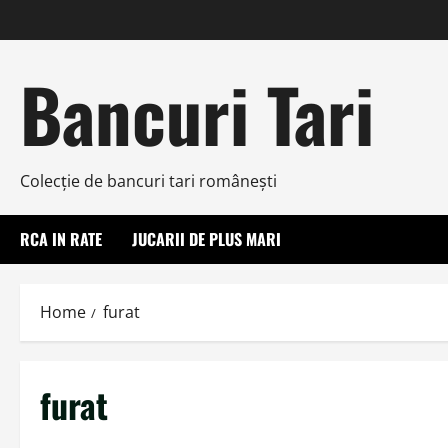
Skip
to
content
Bancuri Tari
Colecţie de bancuri tari româneşti
RCA IN RATE
JUCARII DE PLUS MARI
Home
furat
furat