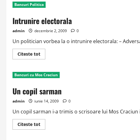
Bancuri Politica
Intrunire electorala
admin
decembrie 2, 2009
0
Un politician vorbea la o intrunire electorala: – Advers
Read
Citeste tot
more
about
Intrunire
electorala
Bancuri cu Mos Craciun
Un copil sarman
admin
iunie 14, 2009
0
Un copil sarman i-a trimis o scrisoare lui Mos Craciun in
Read
Citeste tot
more
about
Un