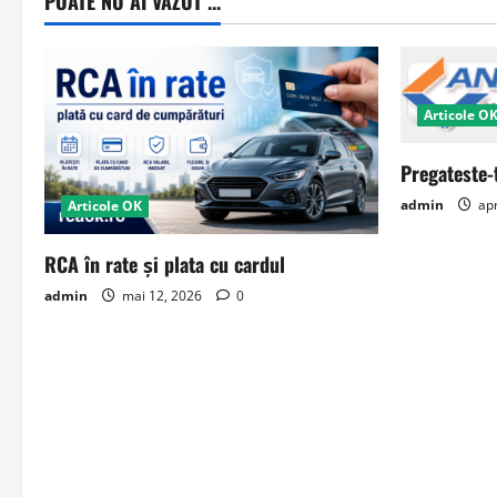
POATE NU AI VAZUT ...
Articole O
Pregateste-
admin
apr
Articole OK
RCA în rate și plata cu cardul
admin
mai 12, 2026
0