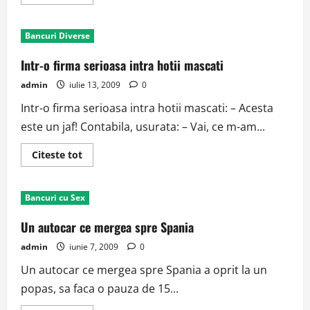
more
about
Bush
Shoot-
Bancuri Diverse
Out
Intr-o firma serioasa intra hotii mascati
admin
iulie 13, 2009
0
Intr-o firma serioasa intra hotii mascati: – Acesta
este un jaf! Contabila, usurata: – Vai, ce m-am...
Read
Citeste tot
more
about
Intr-
o
Bancuri cu Sex
firma
serioasa
intra
Un autocar ce mergea spre Spania
hotii
mascati
admin
iunie 7, 2009
0
Un autocar ce mergea spre Spania a oprit la un
popas, sa faca o pauza de 15...