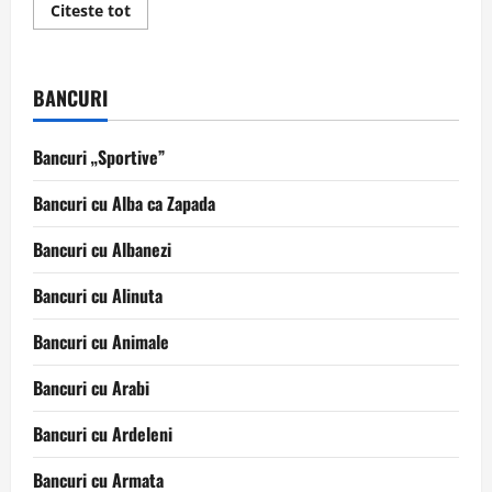
Read
Citeste tot
more
about
Un
autocar
ce
BANCURI
mergea
spre
Spania
Bancuri „Sportive”
Bancuri cu Alba ca Zapada
Bancuri cu Albanezi
Bancuri cu Alinuta
Bancuri cu Animale
Bancuri cu Arabi
Bancuri cu Ardeleni
Bancuri cu Armata