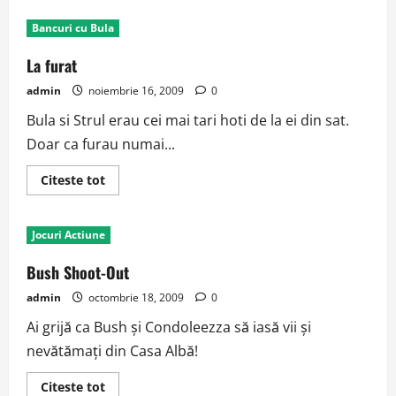
Ministrii
Bancuri cu Bula
La furat
admin
noiembrie 16, 2009
0
Bula si Strul erau cei mai tari hoti de la ei din sat.
Doar ca furau numai...
Read
Citeste tot
more
about
La
furat
Jocuri Actiune
Bush Shoot-Out
admin
octombrie 18, 2009
0
Ai grijă ca Bush şi Condoleezza să iasă vii şi
nevătămaţi din Casa Albă!
Read
Citeste tot