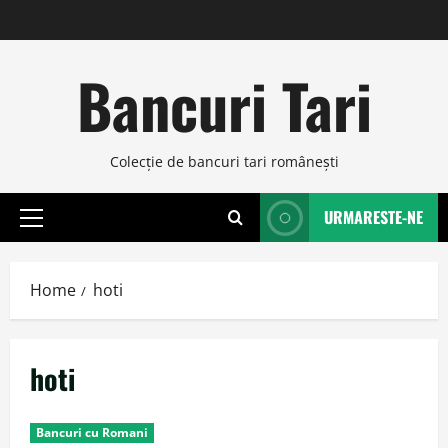
Skip
to
content
Bancuri Tari
Colecţie de bancuri tari româneşti
URMARESTE-NE
Primary
Menu
Home
hoti
hoti
Bancuri cu Romani