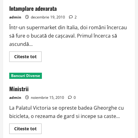
Intamplare adevarata
admin
decembrie 19, 2010
2
Într-un supermarket din Italia, doi români încercau
să fure o bucată de caşcaval. Primul încerca să
ascundă...
Read
Citeste tot
more
about
Intamplare
adevarata
Bancuri Diverse
Ministrii
admin
noiembrie 15, 2010
0
La Palatul Victoria se opreste badea Gheorghe cu
bicicleta, o rezeama de gard si incepe sa caste...
Read
Citeste tot
more
about