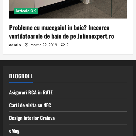
Articole OK
Probleme cu mucegaiul in baie? Incearca
ventilatoarele de baie de pe Julienexpert.ro
admin
martie 22, 2019
2
BLOGROLL
Asigurari RCA in RATE
Carti de vizita cu NFC
Design interior Craiova
eMag