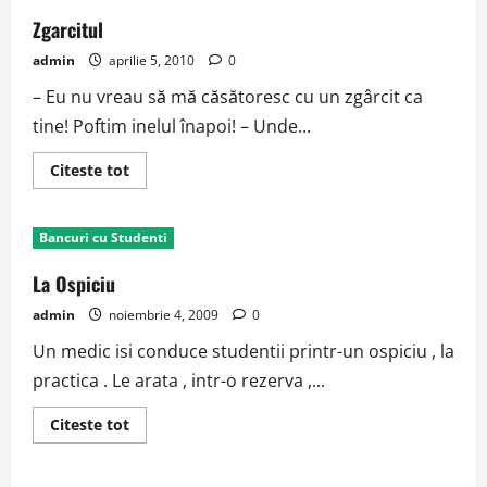
Zgarcitul
admin
aprilie 5, 2010
0
– Eu nu vreau să mă căsătoresc cu un zgârcit ca
tine! Poftim inelul înapoi! – Unde...
Read
Citeste tot
more
about
Zgarcitul
Bancuri cu Studenti
La Ospiciu
admin
noiembrie 4, 2009
0
Un medic isi conduce studentii printr-un ospiciu , la
practica . Le arata , intr-o rezerva ,...
Read
Citeste tot
more
about
La
Ospiciu