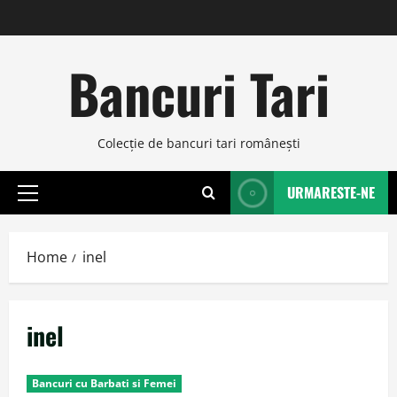
Skip
to
content
Bancuri Tari
Colecţie de bancuri tari româneşti
URMARESTE-NE
Primary
Menu
Home
inel
inel
Bancuri cu Barbati si Femei