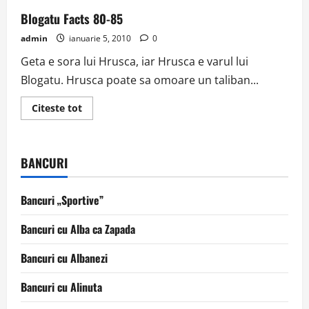
Blogatu Facts 80-85
admin
ianuarie 5, 2010
0
Geta e sora lui Hrusca, iar Hrusca e varul lui
Blogatu. Hrusca poate sa omoare un taliban...
Read
Citeste tot
more
about
Blogatu
Facts
80-
BANCURI
85
Bancuri „Sportive”
Bancuri cu Alba ca Zapada
Bancuri cu Albanezi
Bancuri cu Alinuta