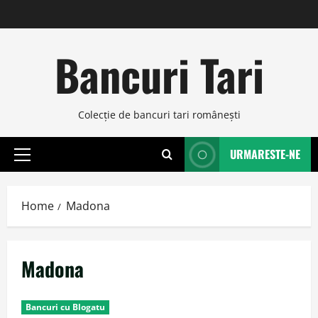
Skip
to
content
Bancuri Tari
Colecţie de bancuri tari româneşti
URMARESTE-NE
Primary
Menu
Home
Madona
Madona
Bancuri cu Blogatu