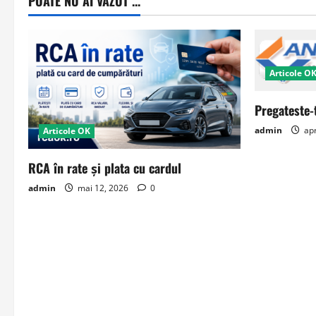
POATE NU AI VAZUT ...
Articole O
Pregateste-
admin
apr
Articole OK
RCA în rate și plata cu cardul
admin
mai 12, 2026
0