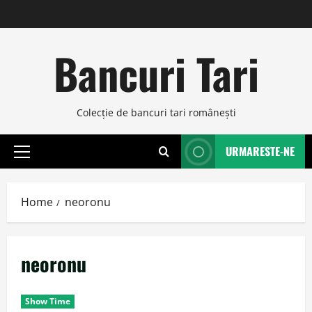
Skip
to
content
Bancuri Tari
Colecţie de bancuri tari româneşti
URMARESTE-NE
Primary
Menu
Home
neoronu
neoronu
Show Time