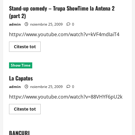
Stand-up comedy – Trupa ShowTime la Antena 2
(part 2)
admin
noiembrie 25, 2009
0
httpv://www.youtube.com/watch?v=kVF4mdIaiT4
Read
Citeste tot
more
about
Stand-
up
Show Time
comedy
–
Trupa
La Capatos
ShowTime
la
admin
noiembrie 25, 2009
0
Antena
2
httpv://www.youtube.com/watch?v=88VHYF6pU2k
(part
2)
Read
Citeste tot
more
about
La
Capatos
BANCURI