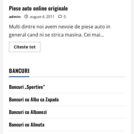
Piese auto online originale
admin
august 4, 2011
0
Multi dintre noi avem nevoie de piese auto in
general cand ni se strica masina. Cei mai...
Read
Citeste tot
more
about
Piese
auto
online
BANCURI
originale
Bancuri „Sportive”
Bancuri cu Alba ca Zapada
Bancuri cu Albanezi
Bancuri cu Alinuta