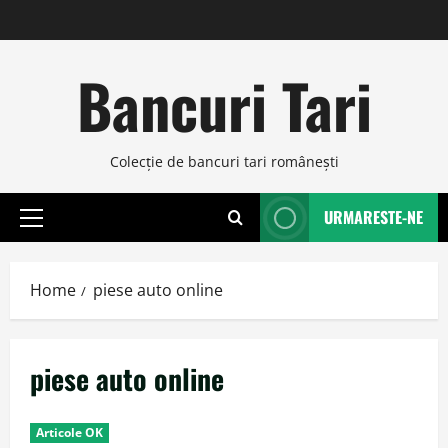
Skip
to
content
Bancuri Tari
Colecţie de bancuri tari româneşti
URMARESTE-NE
Primary
Menu
Home
piese auto online
piese auto online
Articole OK