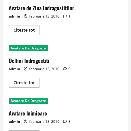
Avatare de Ziua Indragostitilor
admin
februarie 13, 2010
1
Read
Citeste tot
more
about
Avatare
de
Avatare De Dragoste
Ziua
Indragostitilor
Delfini Indragostiti
admin
februarie 13, 2010
0
Read
Citeste tot
more
about
Delfini
Indragostiti
Avatare De Dragoste
Avatare Inimioare
admin
februarie 13, 2010
3