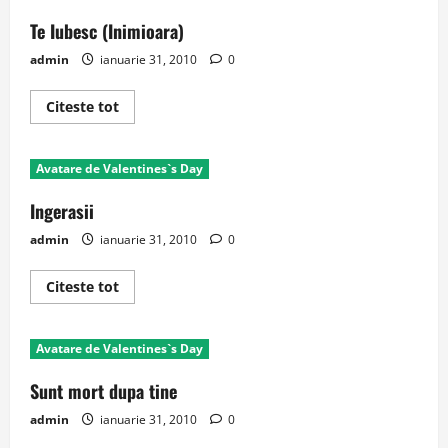
Dragostea
Mea
Te Iubesc (Inimioara)
admin
ianuarie 31, 2010
0
Read
Citeste tot
more
about
Te
Iubesc
Avatare de Valentines`s Day
(Inimioara)
Ingerasii
admin
ianuarie 31, 2010
0
Read
Citeste tot
more
about
Ingerasii
Avatare de Valentines`s Day
Sunt mort dupa tine
admin
ianuarie 31, 2010
0