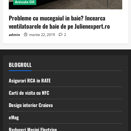
Articole OK
Probleme cu mucegaiul in baie? Incearca
ventilatoarele de baie de pe Julienexpert.ro
admin
martie 22, 2019
2
BLOGROLL
Asigurari RCA in RATE
Carti de vizita cu NFC
Design interior Craiova
eMag
Reduceri Masini Electrice