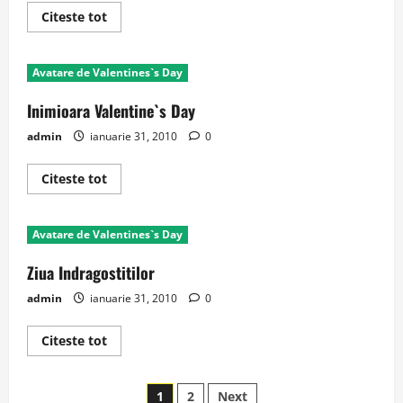
Read
Citeste tot
more
about
Sunt
mort
Avatare de Valentines`s Day
dupa
tine
Inimioara Valentine`s Day
admin
ianuarie 31, 2010
0
Read
Citeste tot
more
about
Inimioara
Valentine`s
Avatare de Valentines`s Day
Day
Ziua Indragostitilor
admin
ianuarie 31, 2010
0
Read
Citeste tot
more
about
Ziua
Paginație
Indragostitilor
1
2
Next