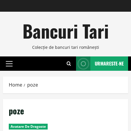
Skip
to
content
Bancuri Tari
Colecţie de bancuri tari româneşti
URMARESTE-NE
Primary
Menu
Home
poze
poze
Avatare De Dragoste