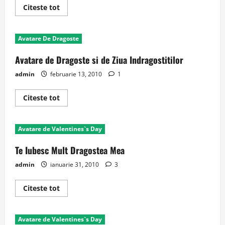
Read
Citeste tot
more
about
Avatare
Inimioare
Avatare De Dragoste
Avatare de Dragoste si de Ziua Indragostitilor
admin
februarie 13, 2010
1
Read
Citeste tot
more
about
Avatare
de
Avatare de Valentines`s Day
Dragoste
si
de
Te Iubesc Mult Dragostea Mea
Ziua
Indragostitilor
admin
ianuarie 31, 2010
3
Read
Citeste tot
more
about
Te
Iubesc
Avatare de Valentines`s Day
Mult