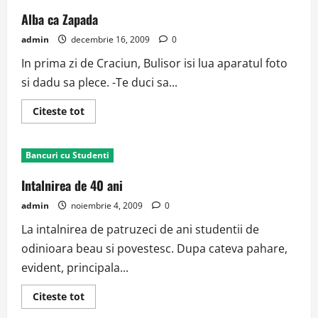
Alba ca Zapada
admin
decembrie 16, 2009
0
In prima zi de Craciun, Bulisor isi lua aparatul foto
si dadu sa plece. -Te duci sa...
Read
Citeste tot
more
about
Alba
ca
Bancuri cu Studenti
Zapada
Intalnirea de 40 ani
admin
noiembrie 4, 2009
0
La intalnirea de patruzeci de ani studentii de
odinioara beau si povestesc. Dupa cateva pahare,
evident, principala...
Read
Citeste tot
more
about