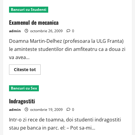
Intalnirea
de
Bancuri cu Studenti
40
ani
Examenul de mecanica
admin
octombrie 26, 2009
0
Doamna Martin-Delhez (profesoara la ULG Franta)
le aminteste studentilor din amfiteatru ca a doua zi
va avea...
Read
Citeste tot
more
about
Examenul
de
Bancuri cu Sex
mecanica
Indragostiti
admin
octombrie 19, 2009
0
Intr-o zi rece de toamna, doi studenti indragostiti
stau pe banca in parc. el: – Pot sa-mi...