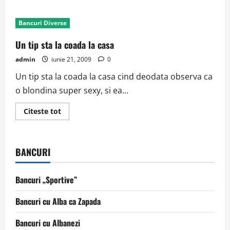
about
Secretara
sexy
Bancuri Diverse
Un tip sta la coada la casa
admin
iunie 21, 2009
0
Un tip sta la coada la casa cind deodata observa ca
o blondina super sexy, si ea...
Read
Citeste tot
more
about
Un
tip
sta
BANCURI
la
coada
la
casa
Bancuri „Sportive”
Bancuri cu Alba ca Zapada
Bancuri cu Albanezi