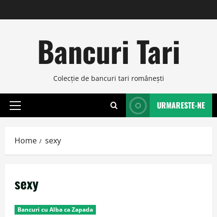
Skip
to
content
Bancuri Tari
Colecţie de bancuri tari româneşti
URMARESTE-NE
Primary
Menu
Home
sexy
sexy
Bancuri cu Alba ca Zapada