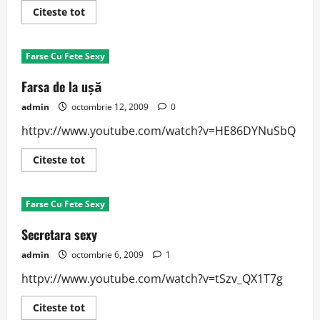
Read
Citeste tot
more
about
Indragostiti
Farse Cu Fete Sexy
Farsa de la uşă
admin
octombrie 12, 2009
0
httpv://www.youtube.com/watch?v=HE86DYNuSbQ
Read
Citeste tot
more
about
Farsa
de
Farse Cu Fete Sexy
la
uşă
Secretara sexy
admin
octombrie 6, 2009
1
httpv://www.youtube.com/watch?v=tSzv_QX1T7g
Read
Citeste tot
more