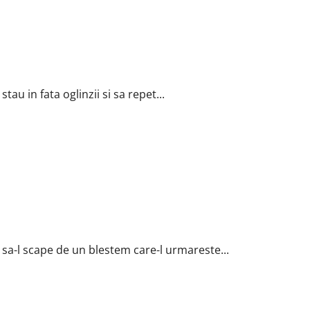
au in fata oglinzii si sa repet...
 sa-l scape de un blestem care-l urmareste...