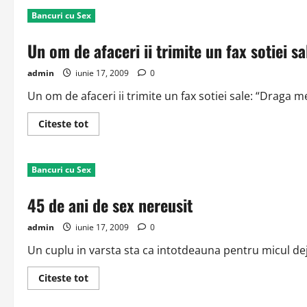
tip
Bancuri cu Sex
statea
cu
sotia
Un om de afaceri ii trimite un fax sotiei sa
la
TV
admin
iunie 17, 2009
0
Un om de afaceri ii trimite un fax sotiei sale: “Draga mea
Read
Citeste tot
more
about
Un
om
Bancuri cu Sex
de
afaceri
ii
45 de ani de sex nereusit
trimite
un
fax
admin
iunie 17, 2009
0
sotiei
sale
Un cuplu in varsta sta ca intotdeauna pentru micul dej
Read
Citeste tot
more
about
45