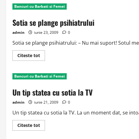
batrin
Bancuri cu Barbati si Femei
merge
la
un
Sotia se plange psihiatrului
vrajitor
admin
iunie 23, 2009
0
Sotia se plange psihiatrului: – Nu mai suport! Sotul m
Read
Citeste tot
more
about
Sotia
se
Bancuri cu Barbati si Femei
plange
psihiatrului
Un tip statea cu sotia la TV
admin
iunie 21, 2009
0
Un tip statea cu sotia la TV. La un moment dat, se intoa
Read
Citeste tot
more
about
Un