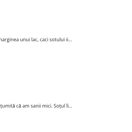
rginea unui lac, caci sotului ii...
umită că am sanii mici. Soţul îi...