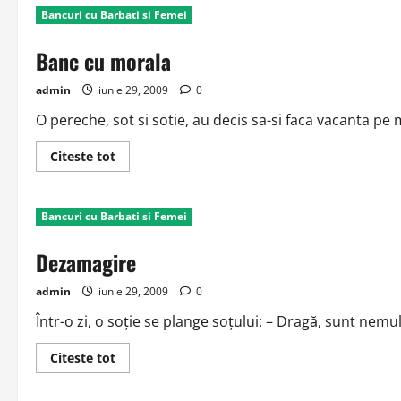
Bancuri cu Barbati si Femei
Banc cu morala
admin
iunie 29, 2009
0
O pereche, sot si sotie, au decis sa-si faca vacanta pe ma
Read
Citeste tot
more
about
Banc
cu
Bancuri cu Barbati si Femei
morala
Dezamagire
admin
iunie 29, 2009
0
Într-o zi, o soţie se plange soţului: – Dragă, sunt nemulţ
Read
Citeste tot
more
about
Dezamagire