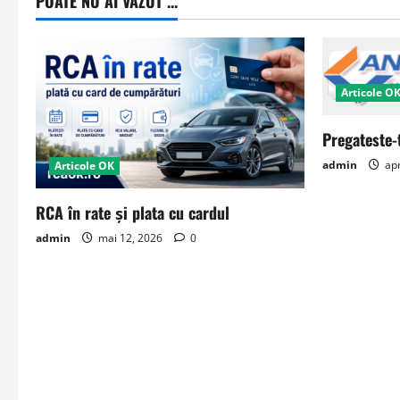
POATE NU AI VAZUT ...
Articole O
Pregateste-
admin
apr
Articole OK
RCA în rate și plata cu cardul
admin
mai 12, 2026
0