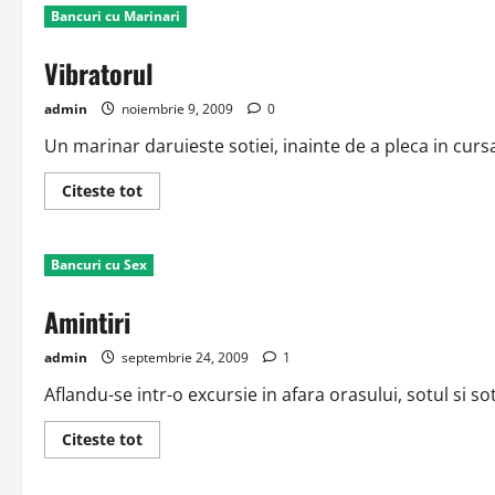
Bancuri cu Marinari
Vibratorul
admin
noiembrie 9, 2009
0
Un marinar daruieste sotiei, inainte de a pleca in cursa
Read
Citeste tot
more
about
Vibratorul
Bancuri cu Sex
Amintiri
admin
septembrie 24, 2009
1
Aflandu-se intr-o excursie in afara orasului, sotul si sot
Read
Citeste tot
more
about
Amintiri