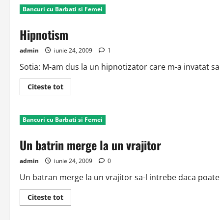
Bancuri cu Barbati si Femei
Hipnotism
admin
iunie 24, 2009
1
Sotia: M-am dus la un hipnotizator care m-a invatat sa st
Read
Citeste tot
more
about
Hipnotism
Bancuri cu Barbati si Femei
Un batrin merge la un vrajitor
admin
iunie 24, 2009
0
Un batran merge la un vrajitor sa-l intrebe daca poate
Read
Citeste tot
more
about
Un