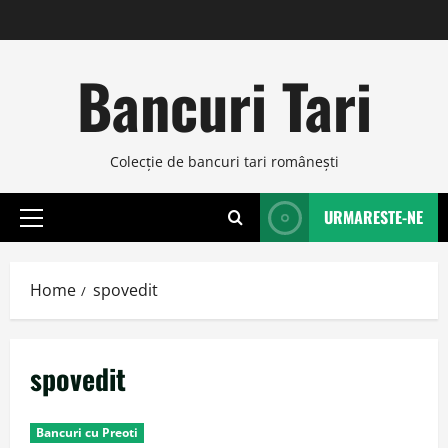
Skip
to
content
Bancuri Tari
Colecţie de bancuri tari româneşti
URMARESTE-NE
Primary
Menu
Home
spovedit
spovedit
Bancuri cu Preoti