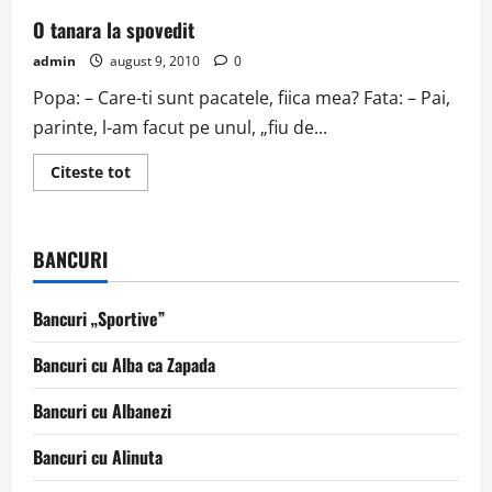
O tanara la spovedit
admin
august 9, 2010
0
Popa: – Care-ti sunt pacatele, fiica mea? Fata: – Pai,
parinte, l-am facut pe unul, „fiu de...
Read
Citeste tot
more
about
O
tanara
la
BANCURI
spovedit
Bancuri „Sportive”
Bancuri cu Alba ca Zapada
Bancuri cu Albanezi
Bancuri cu Alinuta