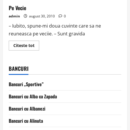
Pe Vecie
admin
august 30, 2010
0
– Iubito, spune-mi doua cuvinte care sa ne
reuneasca pe veciie. – Sunt gravida
Read
Citeste tot
more
about
Pe
Vecie
BANCURI
Bancuri „Sportive”
Bancuri cu Alba ca Zapada
Bancuri cu Albanezi
Bancuri cu Alinuta