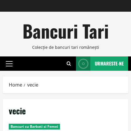
Skip
to
content
Bancuri Tari
Colecţie de bancuri tari româneşti
URMARESTE-NE
Primary
Menu
Home
vecie
vecie
Bancuri cu Barbati si Femei