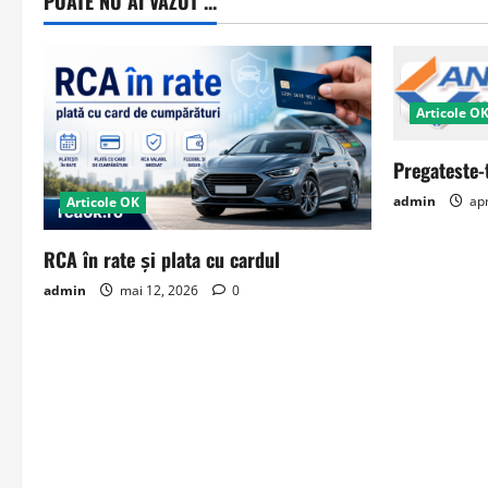
POATE NU AI VAZUT ...
Articole O
Pregateste-
admin
apr
Articole OK
RCA în rate și plata cu cardul
admin
mai 12, 2026
0