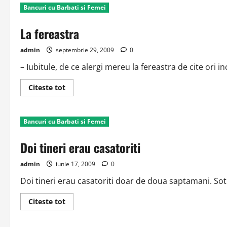
Bancuri cu Barbati si Femei
La fereastra
admin
septembrie 29, 2009
0
– Iubitule, de ce alergi mereu la fereastra de cite ori in
Read
Citeste tot
more
about
La
fereastra
Bancuri cu Barbati si Femei
Doi tineri erau casatoriti
admin
iunie 17, 2009
0
Doi tineri erau casatoriti doar de doua saptamani. Sotul
Read
Citeste tot
more
about
Doi