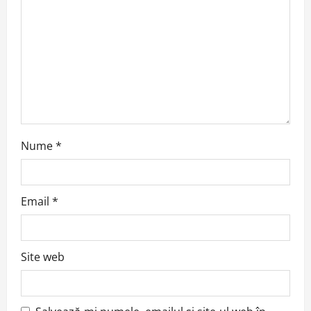
t
i
o
n
Nume
*
Email
*
Site web