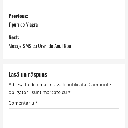
P
Previous:
o
Tipuri de Viagra
s
Next:
Mesaje SMS cu Urari de Anul Nou
t
n
a
Lasă un răspuns
v
Adresa ta de email nu va fi publicată.
Câmpurile
obligatorii sunt marcate cu
*
i
Comentariu
*
g
a