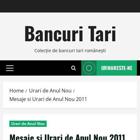
Skip
to
content
Bancuri Tari
Colecţie de bancuri tari româneşti
URMARESTE-NE
Primary
Menu
Home
Urari de Anul Nou
Mesaje si Urari de Anul Nou 2011
Urari de Anul Nou
Mesaje si Urari de Anul Nou 2011