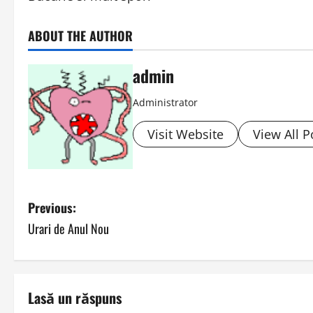
ABOUT THE AUTHOR
admin
Administrator
Visit Website
View All P
P
Previous:
Urari de Anul Nou
o
s
t
Lasă un răspuns