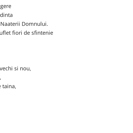
egere
edinta
 Naaterii Domnului.
flet fiori de sfintenie
vechi si nou,
,
 taina,