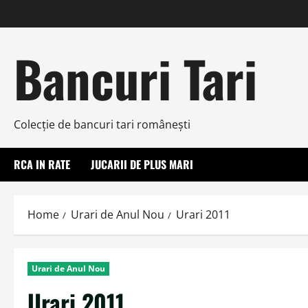
Skip
to
content
Bancuri Tari
Colecţie de bancuri tari româneşti
RCA IN RATE
JUCARII DE PLUS MARI
Home
Urari de Anul Nou
Urari 2011
Urari de Anul Nou
Urari 2011