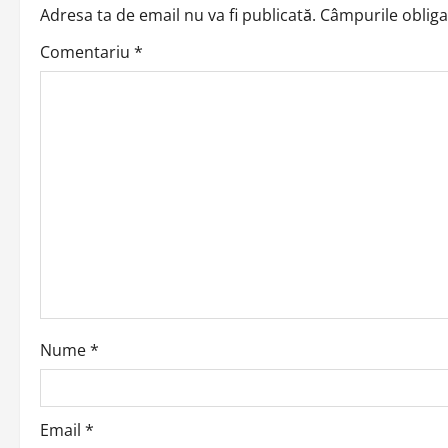
n
Adresa ta de email nu va fi publicată.
Câmpurile obliga
a
Comentariu
*
v
i
g
a
t
i
o
Nume
*
n
Email
*