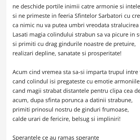
ne deschide portile inimii catre armonie si intel
si ne primeste in feeria Sfintelor Sarbatori cu cr
ca nimic nu va putea umbri vreodata stralucirea
Lasati magia colindului strabun sa va picure in su
si primiti cu drag gindurile noastre de pretuire,
realizari depline, sanatate si prosperitate!
Acum cind vremea sta sa-si imparta trupul intre 
cand colindul isi pregateste cu emotie armoniile
cand magii strabat distantele pentru clipa cea de
acum, dupa sfinta porunca a datinii strabune,
primiti prinosul nostru de ginduri frumoase,
calde urari de fericire, belsug si impliniri!
Sperantele ce au ramas sperante