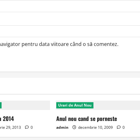
 navigator pentru data viitoare când o să comentez.
Urari de Anul Nou
u 2014
Anul nou cand se porneste
ie 29, 2013
0
admin
decembrie 10, 2009
0