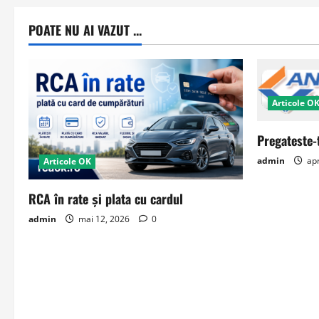
POATE NU AI VAZUT ...
Articole O
Pregateste-
admin
apr
Articole OK
RCA în rate și plata cu cardul
admin
mai 12, 2026
0