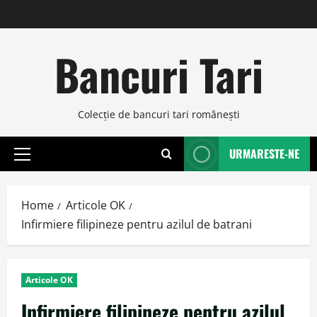
Skip
to
content
Bancuri Tari
Colecţie de bancuri tari româneşti
URMARESTE-NE
Primary
Menu
Home
Articole OK
Infirmiere filipineze pentru azilul de batrani
Articole OK
Infirmiere filipineze pentru azilul