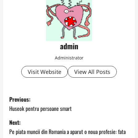
admin
Administrator
Visit Website
View All Posts
P
Previous:
o
Huseok pentru persoane smart
s
Next:
Pe piata muncii din Romania a aparut o noua profesie: fata
t