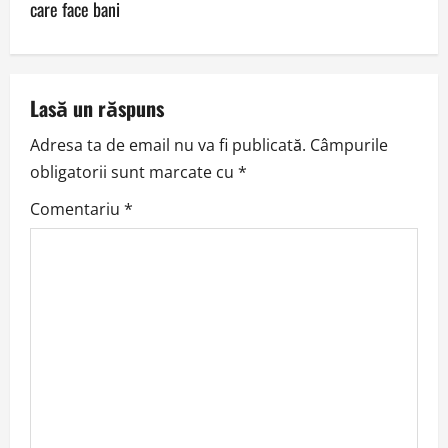
care face bani
n
a
v
Lasă un răspuns
Adresa ta de email nu va fi publicată.
Câmpurile
i
obligatorii sunt marcate cu
*
g
Comentariu
*
a
t
i
o
n