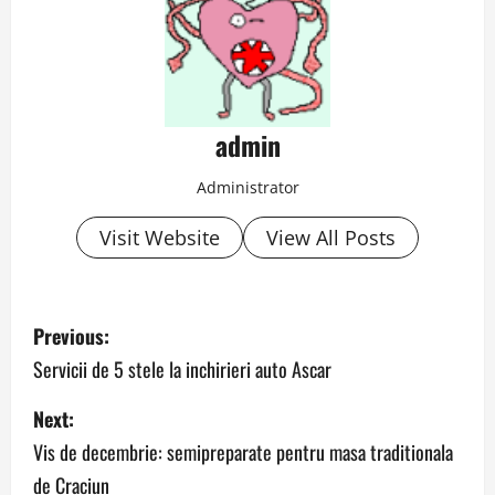
admin
Administrator
Visit Website
View All Posts
P
Previous:
o
Servicii de 5 stele la inchirieri auto Ascar
s
Next:
Vis de decembrie: semipreparate pentru masa traditionala
t
de Craciun