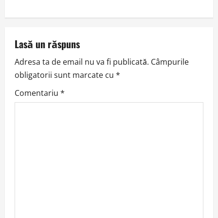
n
a
v
Lasă un răspuns
Adresa ta de email nu va fi publicată.
Câmpurile
i
obligatorii sunt marcate cu
*
g
Comentariu
*
a
t
i
o
n