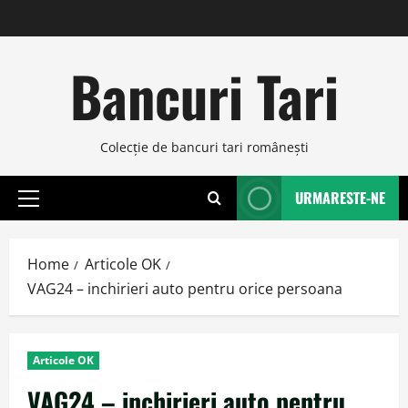
Skip
to
content
Bancuri Tari
Colecţie de bancuri tari româneşti
URMARESTE-NE
Primary
Menu
Home
Articole OK
VAG24 – inchirieri auto pentru orice persoana
Articole OK
VAG24 – inchirieri auto pentru