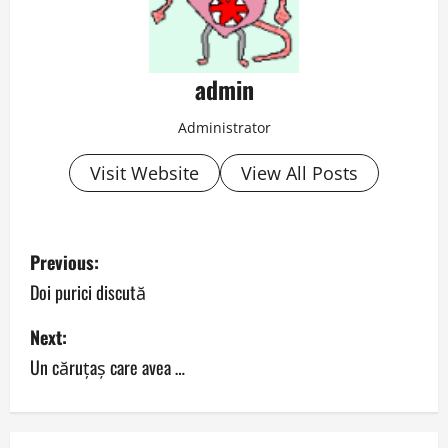
admin
Administrator
Visit Website
View All Posts
P
Previous:
o
Doi purici discută
s
Next:
Un căruţaş care avea …
t
n