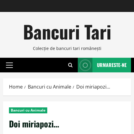
Skip
to
content
Bancuri Tari
Colecţie de bancuri tari româneşti
URMARESTE-NE
Primary
Menu
Home
Bancuri cu Animale
Doi miriapozi…
Bancuri cu Animale
Doi miriapozi…