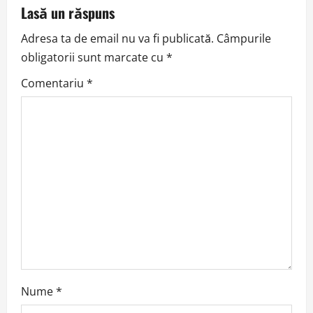
a
Lasă un răspuns
v
Adresa ta de email nu va fi publicată.
Câmpurile
obligatorii sunt marcate cu
*
i
Comentariu
*
g
a
t
i
o
n
Nume
*