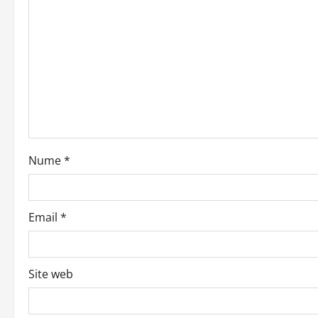
i
g
a
t
i
o
Nume
*
n
Email
*
Site web