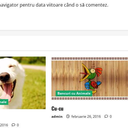
 navigator pentru data viitoare când o să comentez.
Bancuri cu Animale
male
Cu-cu
admin
februarie 26, 2016
0
 2016
0