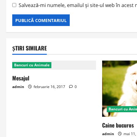
Salvează-mi numele, emailul și site-ul web în acest
ȘTIRI SIMILARE
Bancuri cu Animale
Mesajul
admin
februarie 16, 2017
0
Bancuri cu Ani
Caine bucuros
admin
mai 11,