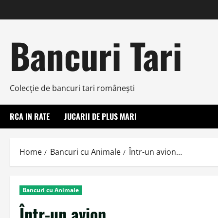
Skip
to
content
Bancuri Tari
Colecţie de bancuri tari româneşti
RCA IN RATE
JUCARII DE PLUS MARI
Home
Bancuri cu Animale
Într-un avion…
Bancuri cu Animale
Într-un avion…